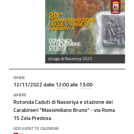
commemorazione-
della-
strage-
di-
nassiriya
20^
Commemorazione
strage di Nassiriya 2023
della
Strage
WHEN
di
12/11/2022
dalle
12:00
alle
13:00
Nassiriya
WHERE
2022-
Rotonda Caduti di Nassiriya e stazione dei
11-
Carabinieri "Massimiliano Bruno" - via Roma
12T12:00:00+01:00
15 Zola Predosa
2022-
ADD EVENT TO CALENDAR