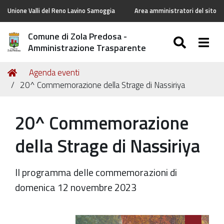
Unione Valli del Reno Lavino Samoggia
Area amministratori del sito
Comune di Zola Predosa -
SEARC
Togg
Amministrazione Trasparente
Tu
Home
Agenda eventi
sei
20^ Commemorazione della Strage di Nassiriya
qui:
20^ Commemorazione
della Strage di Nassiriya
Il programma delle commemorazioni di
domenica 12 novembre 2023
https://old.comune.zolapredosa.bo.it/events/20-