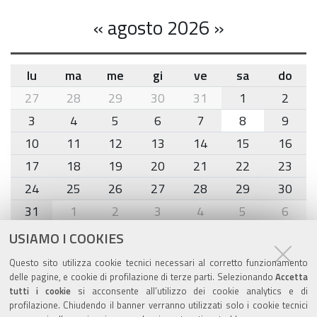
«
agosto 2026
»
lu
ma
me
gi
ve
sa
do
month-
27
28
29
30
31
1
2
8
3
4
5
6
7
8
9
10
11
12
13
14
15
16
17
18
19
20
21
22
23
24
25
26
27
28
29
30
31
1
2
3
4
5
6
USIAMO I COOKIES
Agenda eventi
Questo sito utilizza cookie tecnici necessari al corretto funzionamento
delle pagine, e cookie di profilazione di terze parti. Selezionando
Accetta
torna alla sezione
tutti i cookie
si acconsente all’utilizzo dei cookie analytics e di
profilazione. Chiudendo il banner verranno utilizzati solo i cookie tecnici