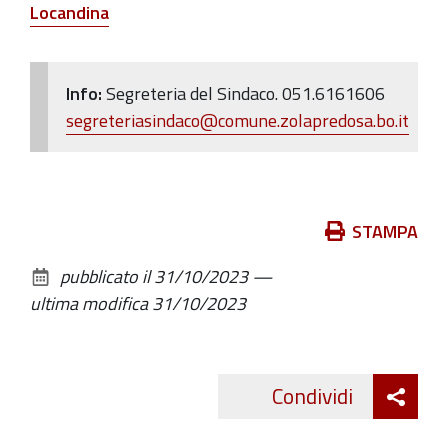
Locandina
Info:
Segreteria del Sindaco.
051.6161606
segreteriasindaco@comune.zolapredosa.bo.it
Azioni
STAMPA
sul
pubblicato il
31/10/2023
—
documento
ultima modifica
31/10/2023
Att
Condividi
Twitte
cond