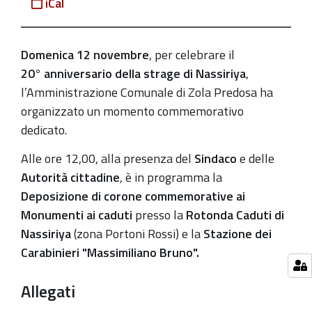
11-
iCal
12T13:00:00+01:00
Il
Domenica 12 novembre
, per celebrare il
programma
20° anniversario della strage di Nassiriya
,
delle
l’Amministrazione Comunale di Zola Predosa ha
commemorazioni
organizzato un momento commemorativo
di
dedicato.
domenica
12
Alle ore 12,00, alla presenza del
Sindaco
e delle
novembre
Autorità cittadine
, è in programma la
2023
Deposizione di corone commemorative ai
Monumenti ai caduti
presso la
Rotonda Caduti di
Nassiriya
(zona Portoni Rossi) e la
Stazione dei
Carabinieri "Massimiliano Bruno".
Allegati