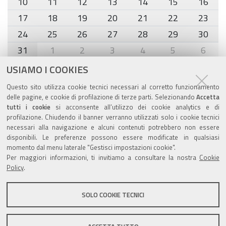
10
11
12
13
14
15
16
17
18
19
20
21
22
23
24
25
26
27
28
29
30
31
1
2
3
4
5
6
USIAMO I COOKIES
Agenda eventi
Questo sito utilizza cookie tecnici necessari al corretto funzionamento
delle pagine, e cookie di profilazione di terze parti. Selezionando
Accetta
torna alla sezione
tutti i cookie
si acconsente all’utilizzo dei cookie analytics e di
profilazione. Chiudendo il banner verranno utilizzati solo i cookie tecnici
necessari alla navigazione e alcuni contenuti potrebbero non essere
disponibili. Le preferenze possono essere modificate in qualsiasi
Valuta questo sito
momento dal menu laterale "Gestisci impostazioni cookie".
Per maggiori informazioni, ti invitiamo a consultare la nostra
Cookie
Policy
.
SOLO COOKIE TECNICI
Sito istituzionale Comune di Zola Predosa