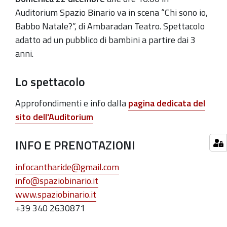
22T16:00:00+01:00
Auditorium Spazio Binario va in scena “Chi sono io,
Babbo Natale?”, di Ambaradan Teatro. Spettacolo
2019-
adatto ad un pubblico di bambini a partire dai 3
12-
anni.
22T18:00:00+01:00
Lo spettacolo
Approfondimenti e info dalla
pagina dedicata del
sito dell'Auditorium
INFO E PRENOTAZIONI
infocantharide@gmail.com
info@spaziobinario.it
www.spaziobinario.it
+39 340 2630871