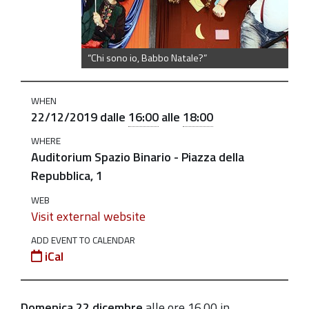
babbo-
natale-
201d-
“Chi sono io, Babbo Natale?”
di-
ambaradan-
WHEN
teatro
22/12/2019
dalle
16:00
alle
18:00
“Chi
WHERE
sono
Auditorium Spazio Binario - Piazza della
io,
Repubblica, 1
Babbo
WEB
Natale?”
Visit external website
di
Ambaradan
ADD EVENT TO CALENDAR
iCal
Teatro
2019-
12-
Domenica 22 dicembre
alle ore 16.00 in