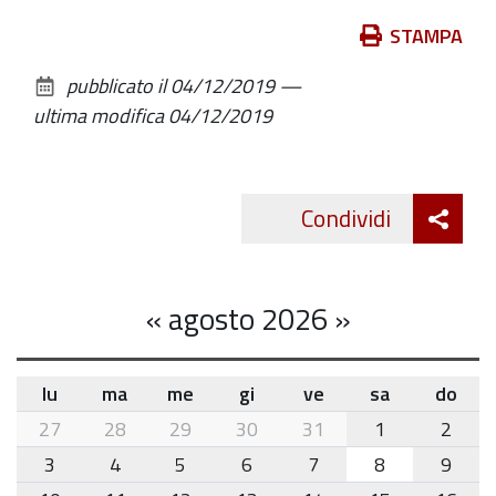
Azioni
STAMPA
sul
pubblicato il
04/12/2019
—
documento
ultima modifica
04/12/2019
Att
Condividi
Twitte
cond
«
agosto 2026
»
lu
ma
me
gi
ve
sa
do
month-
27
28
29
30
31
1
2
8
3
4
5
6
7
8
9