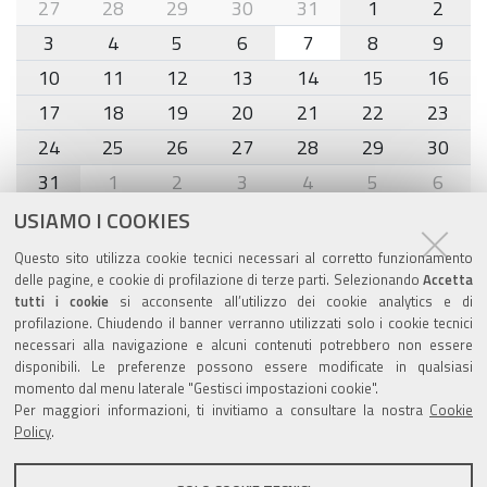
month-
27
28
29
30
31
1
2
8
3
4
5
6
7
8
9
10
11
12
13
14
15
16
17
18
19
20
21
22
23
24
25
26
27
28
29
30
31
1
2
3
4
5
6
USIAMO I COOKIES
Agenda eventi
Questo sito utilizza cookie tecnici necessari al corretto funzionamento
delle pagine, e cookie di profilazione di terze parti. Selezionando
Accetta
torna alla sezione
tutti i cookie
si acconsente all’utilizzo dei cookie analytics e di
profilazione. Chiudendo il banner verranno utilizzati solo i cookie tecnici
necessari alla navigazione e alcuni contenuti potrebbero non essere
disponibili. Le preferenze possono essere modificate in qualsiasi
momento dal menu laterale "Gestisci impostazioni cookie".
Valuta questo sito
Per maggiori informazioni, ti invitiamo a consultare la nostra
Cookie
Policy
.