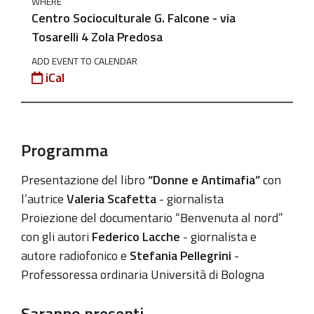
WHERE
Socioculturale
Centro Socioculturale G. Falcone - via
G.
Tosarelli 4 Zola Predosa
Falcone:
ADD EVENT TO CALENDAR
"Raccontare
iCal
le
mafie"
-
Due
Programma
prospettive
Presentazione del libro
“Donne e Antimafia”
con
diverse
l’autrice
Valeria Scafetta
- giornalista
2023-
Proiezione del documentario “Benvenuta al nord”
05-
con gli autori
Federico Lacche
- giornalista e
26T17:30:00+02:00
autore radiofonico e
Stefania Pellegrini
-
2023-
Professoressa ordinaria Università di Bologna
05-
26T20:00:00+02:00
Saranno presenti