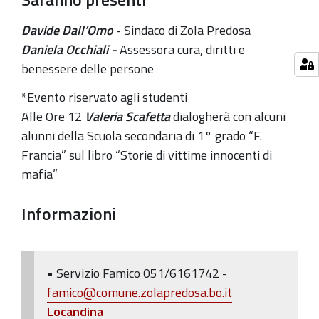
Evento
Davide Dall’Omo
- Sindaco di Zola Predosa
in
Daniela Occhiali
-
Assessora cura, diritti e
ricordo
benessere delle persone
in
ricordo
*Evento riservato agli studenti
delle
Alle Ore 12
Valeria Scafetta
dialogherà con alcuni
stragi
alunni della Scuola secondaria di 1° grado “F.
di
Francia” sul libro “Storie di vittime innocenti di
Capaci
mafia”
(23
maggio
Informazioni
1992)
e
di
• Servizio Famico 051/6161742 -
Via
famico@comune.zolapredosa.bo.it
D'Amelio
L
ocandina