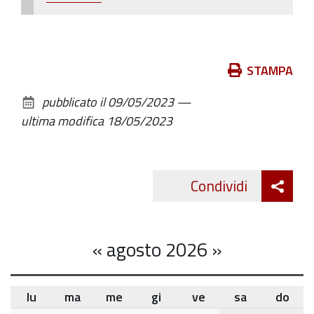
Azioni
STAMPA
sul
pubblicato il
09/05/2023
—
documento
ultima modifica
18/05/2023
Att
Condividi
Twitte
cond
«
agosto 2026
»
lu
ma
me
gi
ve
sa
do