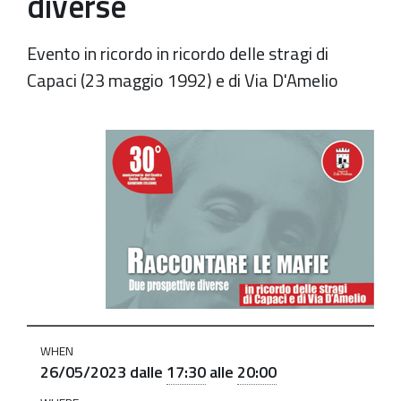
diverse
Evento in ricordo in ricordo delle stragi di
Capaci (23 maggio 1992) e di Via D'Amelio
https://old.comune.zolapredosa.bo.it/events/30-
anniversario-
del-
centro-
socioculturale-
g-
falcone
30°
Anniversario
WHEN
del
26/05/2023
dalle
17:30
alle
20:00
Centro