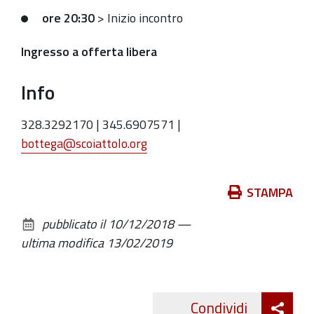
Bioagricoltura,
ore 20:30
> Inizio incontro
Accoglienza,
Giustizia,
Ingresso a offerta libera
Sostenibilità,
Cooperazione,
Info
Partecipazione:
sesto
328.3292170 | 345.6907571 |
incontro
bottega@scoiattolo.org
della
rassegna
Azioni
STAMPA
sul
pubblicato il
10/12/2018
—
documento
ultima modifica
13/02/2019
Att
Condividi