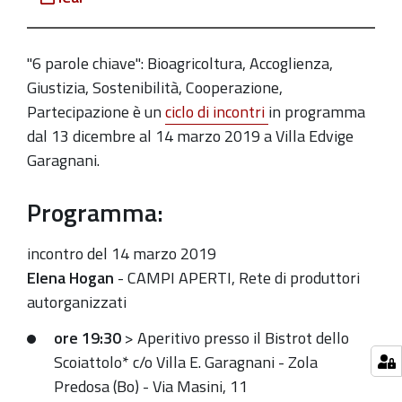
parole
chiave":
14
"6 parole chiave": Bioagricoltura, Accoglienza,
marzo,
Giustizia, Sostenibilità, Cooperazione,
ore
Partecipazione è un
ciclo di incontri
in programma
19.30
dal 13 dicembre al 14 marzo 2019 a Villa Edvige
a
Garagnani.
Villa
Edvige
Programma:
Garagnani
incontro del 14 marzo 2019
2019-
Elena Hogan
- CAMPI APERTI, Rete di produttori
03-
autorganizzati
14T19:30:00+01:00
2019-
ore 19:30
> Aperitivo presso il Bistrot dello
03-
Scoiattolo* c/o Villa E. Garagnani - Zola
14T22:30:00+01:00
Predosa (Bo) - Via Masini, 11