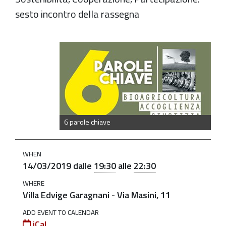
sesto incontro della rassegna
https://old.comune.zolapredosa.bo.it/events/6-
parole-
chiave-
14-
marzo-
ore-
6 parole chiave
19-
30-
WHEN
a-
14/03/2019
dalle
19:30
alle
22:30
villa-
edvige-
WHERE
Villa Edvige Garagnani - Via Masini, 11
garagnani
ADD EVENT TO CALENDAR
"6
iCal