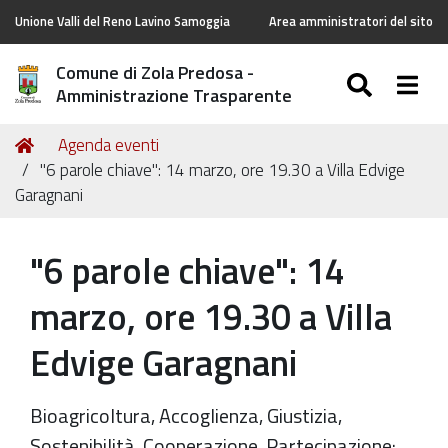
Unione Valli del Reno Lavino Samoggia
Area amministratori del sito
Comune di Zola Predosa -
SEARC
Togg
Amministrazione Trasparente
Tu
Home
Agenda eventi
sei
"6 parole chiave": 14 marzo, ore 19.30 a Villa Edvige
qui:
Garagnani
"6 parole chiave": 14
marzo, ore 19.30 a Villa
Edvige Garagnani
Bioagricoltura, Accoglienza, Giustizia,
Sostenibilità, Cooperazione, Partecipazione: