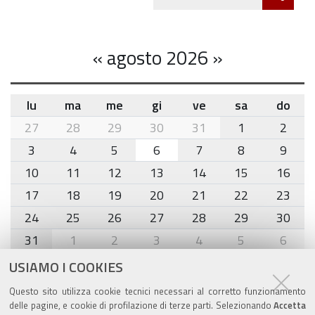
Twitte
cond
«
agosto 2026
»
lu
ma
me
gi
ve
sa
do
month-
27
28
29
30
31
1
2
8
3
4
5
6
7
8
9
10
11
12
13
14
15
16
17
18
19
20
21
22
23
24
25
26
27
28
29
30
31
1
2
3
4
5
6
USIAMO I COOKIES
Agenda eventi
Questo sito utilizza cookie tecnici necessari al corretto funzionamento
delle pagine, e cookie di profilazione di terze parti. Selezionando
Accetta