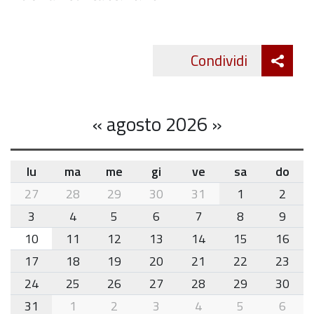
Att
Condividi
Twitte
cond
«
agosto 2026
»
lu
ma
me
gi
ve
sa
do
month-
27
28
29
30
31
1
2
8
3
4
5
6
7
8
9
10
11
12
13
14
15
16
17
18
19
20
21
22
23
24
25
26
27
28
29
30
31
1
2
3
4
5
6