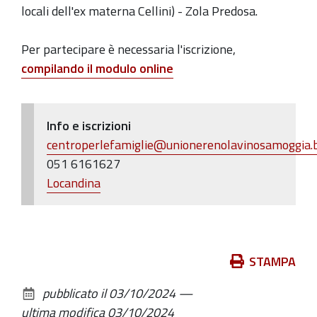
locali dell'ex materna Cellini) - Zola Predosa.
iscrizione
via
Per partecipare è necessaria l'iscrizione,
e-
compilando il modulo online
mail.
Info e iscrizioni
centroperlefamiglie@unionerenolavinosamoggia.b
051 6161627
Locandina
Azioni
STAMPA
sul
pubblicato il
03/10/2024
—
documento
ultima modifica
03/10/2024