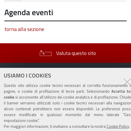
Agenda eventi
torna alla sezione
Valuta questo sito
USIAMO I COOKIES
Questo sito utilizza cookie tecnici necessari al corretto funzionamento d
pagine, e cookie di profilazione di terze parti. Selezionando
Accetta tut
Sito istituzionale Comune di Zola Predosa
cookie
si acconsente all’utilizzo dei cookie analytics e di profilazione. Chiud
il banner verranno utilizzati solo i cookie tecnici necessari alla navigazio
alcuni contenuti potrebbero non essere disponibili. Le preferenze pos
essere modificate in qualsiasi momento dal menu laterale "Gest
Privacy policy
|
DPO
|
Accessibilità
impostazioni cookie".
Per maggiori informazioni, ti invitiamo a consultare la nostra
Cookie Policy
.