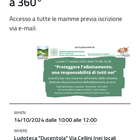
a 360°
Accesso a tutte le mamme previa iscrizione
via e-mail.
https://old.comune.zolapredosa.bo.it/events/allattame
14-
10-
2024
Proteggere
l’allattamento:
una
responsabilità
WHEN
della
14/10/2024
dalle
10:00
alle
12:00
comunità
WHERE
e
Ludoteca "Ducentola" Via Cellini (nei locali