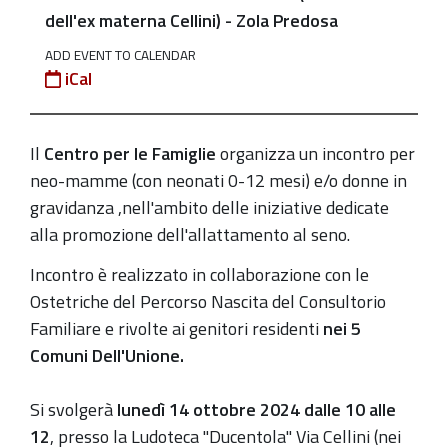
un
dell'ex materna Cellini) - Zola Predosa
sostegno
ADD EVENT TO CALENDAR
a
iCal
360°
2024-
Il
Centro per le Famiglie
organizza un i
ncontro per
10-
neo-mamme (con neonati 0-12 mesi) e/o donne in
14T10:00:00+02:00
gravidanza ,nell'ambito delle iniziative dedicate
2024-
alla promozione dell'allattamento al seno.
10-
14T12:00:00+02:00
Incontro è realizzato in collaborazione con le
Ostetriche del Percorso Nascita del Consultorio
Accesso
Familiare e rivolte ai genitori residenti
nei 5
a
Comuni Dell'Unione.
tutte
le
Si svolgerà
lunedì 14 ottobre 2024 dalle 10 alle
mamme
12
, presso la Ludoteca "Ducentola" Via Cellini (nei
previa