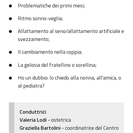
Problematiche dei primi mesi;
tutte
le
Ritmo sonno-veglia;
mamme
previa
Allattamento al seno/allattamento artificiale e
iscrizione
svezzamento;
via
Il cambiamento nella coppia;
e-
mail.
La gelosia del fratellino o sorellina;
Ho un dubbio: lo chiedo alla nonna, all'amica, o
al pediatra?
Conduttrici
Valeria Lodi -
ostetrica
Graziella Bartolini -
coordinatrice del Centro