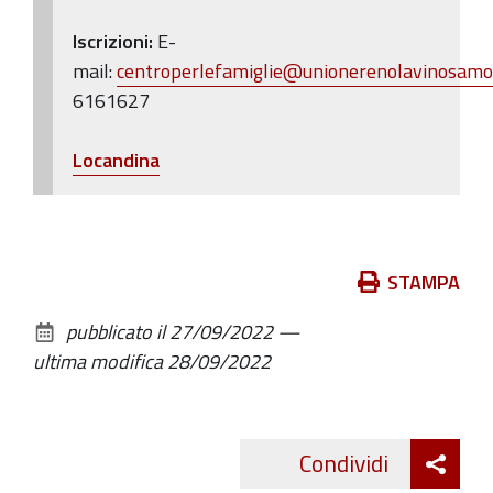
Iscrizioni:
E-
mail:
centroperlefamiglie@unionerenolavinosamog
6161627
Locandina
Azioni
STAMPA
sul
pubblicato il
27/09/2022
—
documento
ultima modifica
28/09/2022
Att
Condividi
Twitte
cond