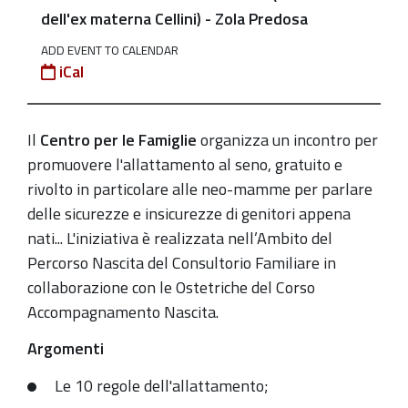
Lunedì
dell'ex materna Cellini) - Zola Predosa
17
ADD EVENT TO CALENDAR
ottobre
iCal
dalle
ore
14.00
Il
Centro per le Famiglie
organizza un incontro per
alle
promuovere l'allattamento al seno, gratuito e
16.30
rivolto in particolare alle neo-mamme per parlare
delle sicurezze e insicurezze di genitori appena
2022-
nati... L'iniziativa è realizzata nell’Ambito del
10-
Percorso Nascita del Consultorio Familiare in
17T14:00:00+02:00
collaborazione con le Ostetriche del Corso
2022-
Accompagnamento Nascita.
10-
17T16:30:00+02:00
Argomenti
Accesso
Le 10 regole dell'allattamento;
a