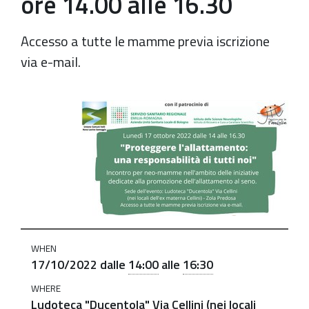
ore 14.00 alle 16.30
Accesso a tutte le mamme previa iscrizione
via e-mail.
https://old.comune.zolapredosa.bo.it/events/allattame
17-
10-
2022
Proteggere
l'allattamento:
una
responsabilità
WHEN
di
17/10/2022
dalle
14:00
alle
16:30
tutti
WHERE
noi.
Ludoteca "Ducentola" Via Cellini (nei locali