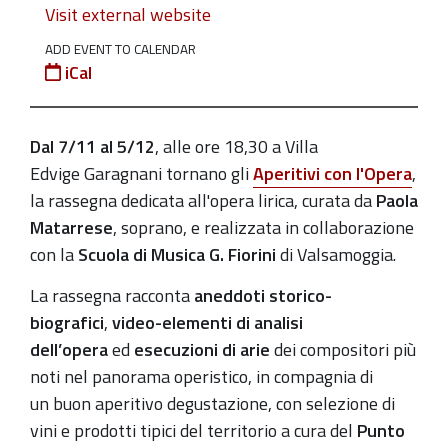
Visit external website
ogni
cosa
ADD EVENT TO CALENDAR
iCal
pel
buon
verso"
Dal 7/11 al 5/12
, alle ore 18,30 a Villa
2019-
Edvige Garagnani
tornano gli
Aperitivi con l'Opera
,
11-
la rassegna dedicata all'opera lirica, curata da
Paola
21T18:30:00+01:00
Matarrese
, soprano, e realizzata in collaborazione
2019-
con la
Scuola di Musica G. Fiorini
di Valsamoggia.
11-
La rassegna racconta
aneddoti storico-
21T20:30:00+01:00
biografici
,
video-elementi di analisi
Giovedì
dell’opera
ed
esecuzioni di arie
dei compositori più
in
noti nel panorama operistico, in compagnia di
Villa,
un buon aperitivo degustazione, con selezione di
la
vini e prodotti tipici del territorio a cura del
Punto