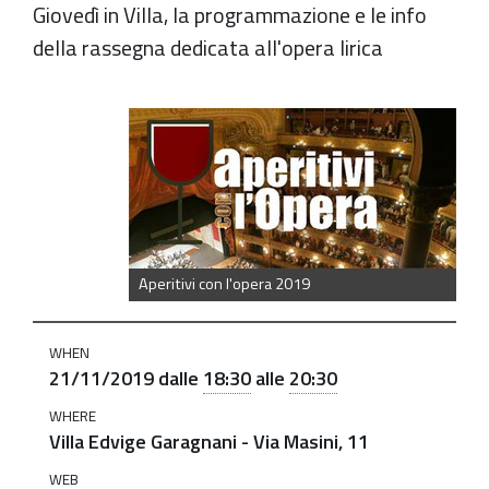
Giovedì in Villa, la programmazione e le info
della rassegna dedicata all'opera lirica
https://old.comune.zolapredosa.bo.it/events/aperitivi-
con-
l-
opera-
21-
11
Aperitivi con l'opera 2019
Aperitivi
con
WHEN
l'Opera:
21/11/2019
dalle
18:30
alle
20:30
"Fortunato
WHERE
l'uom
Villa Edvige Garagnani - Via Masini, 11
che
WEB
prende