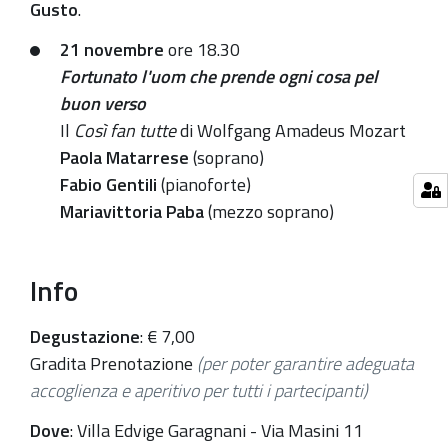
programmazione
Gusto
.
e
21 novembre
ore 18.30
le
Fortunato l'uom che prende ogni cosa pel
info
buon verso
della
Il
Così fan tutte
di Wolfgang Amadeus Mozart
rassegna
Paola Matarrese
(soprano)
dedicata
Fabio Gentili
(pianoforte)
all'opera
Mariavittoria Paba
(mezzo soprano)
lirica
Info
Degustazione
: € 7,00
Gradita Prenotazione
(
per poter garantire adeguata
accoglienza e aperitivo per tutti i partecipanti)
Dove
: Villa Edvige Garagnani - Via Masini 11