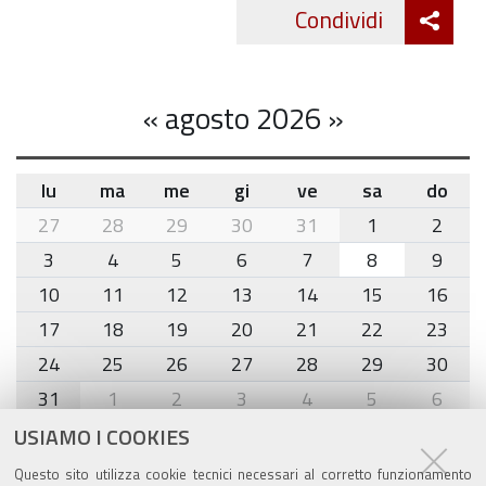
Att
Condividi
Twitte
cond
«
agosto 2026
»
lu
ma
me
gi
ve
sa
do
month-
27
28
29
30
31
1
2
8
3
4
5
6
7
8
9
10
11
12
13
14
15
16
17
18
19
20
21
22
23
24
25
26
27
28
29
30
31
1
2
3
4
5
6
USIAMO I COOKIES
Agenda eventi
Questo sito utilizza cookie tecnici necessari al corretto funzionamento