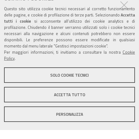
Agenda eventi
Questo sito utilizza cookie tecnici necessari al corretto funzionamento
delle pagine, e cookie di profilazione di terze parti. Selezionando
Accetta
torna alla sezione
tutti i cookie
si acconsente all’utilizzo dei cookie analytics e di
profilazione. Chiudendo il banner verranno utilizzati solo i cookie tecnici
necessari alla navigazione e alcuni contenuti potrebbero non essere
disponibili. Le preferenze possono essere modificate in qualsiasi
Valuta questo sito
momento dal menu laterale "Gestisci impostazioni cookie".
Per maggiori informazioni, ti invitiamo a consultare la nostra
Cookie
Policy
.
SOLO COOKIE TECNICI
Sito istituzionale Comune di Zola Predosa
ACCETTA TUTTO
PERSONALIZZA
Privacy policy
|
DPO
|
Accessibilità