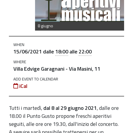
giu
Aperitivi
musicali:
8 giugno
Tra
corde
WHEN
e
15/06/2021
dalle
18:00
alle
22:00
tasti
WHERE
2021-
Villa Edvige Garagnani - Via Masini, 11
06-
ADD EVENT TO CALENDAR
15T18:00:00+02:00
iCal
2021-
06-
Tutti i martedì,
dal 8 al 29 giugno 2021
, d
alle ore
15T22:00:00+02:00
18.00 il Punto Gusto propone freschi aperitivi
La
seguiti, alle ore
ore 19.30, dall'inizio del concerto.
Primavera
A seguire sarà possibile trattenersi per un