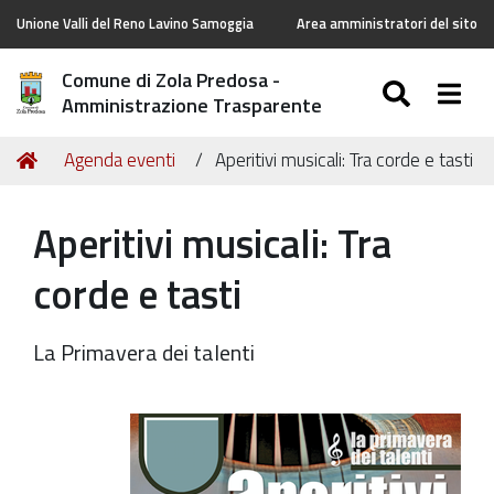
Unione Valli del Reno Lavino Samoggia
Area amministratori del sito
Comune di Zola Predosa -
SEARC
Togg
Amministrazione Trasparente
Tu
Home
Agenda eventi
Aperitivi musicali: Tra corde e tasti
sei
qui:
Aperitivi musicali: Tra
corde e tasti
La Primavera dei talenti
https://old.comune.zolapredosa.bo.it/events/aperitivi-
musicali-
15-