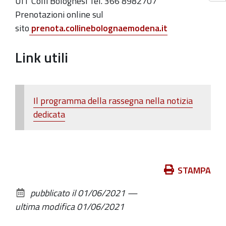
UIT Colli Bolognesi Tel. 366 8982707
Prenotazioni online sul
sito
prenota.collinebolognaemodena.it
Link utili
Il programma della rassegna nella notizia
dedicata
Azioni
STAMPA
sul
pubblicato il
01/06/2021
—
documento
ultima modifica
01/06/2021