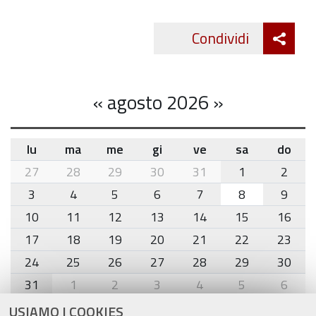
Att
Condividi
Twitte
cond
«
agosto 2026
»
lu
ma
me
gi
ve
sa
do
month-
27
28
29
30
31
1
2
8
3
4
5
6
7
8
9
10
11
12
13
14
15
16
17
18
19
20
21
22
23
24
25
26
27
28
29
30
31
1
2
3
4
5
6
USIAMO I COOKIES