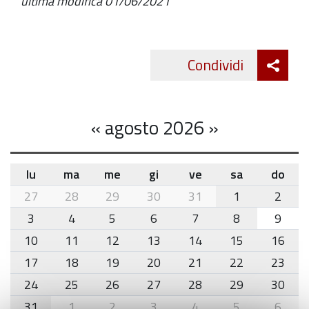
ultima modifica
01/06/2021
Att
Condividi
Twitte
cond
«
agosto 2026
»
lu
ma
me
gi
ve
sa
do
month-
27
28
29
30
31
1
2
8
3
4
5
6
7
8
9
10
11
12
13
14
15
16
17
18
19
20
21
22
23
24
25
26
27
28
29
30
31
1
2
3
4
5
6