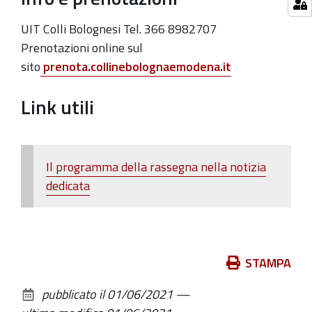
UIT Colli Bolognesi Tel. 366 8982707
Prenotazioni online sul
sito
prenota.collinebolognaemodena.it
Link utili
Il programma della rassegna nella notizia
dedicata
Azioni
STAMPA
sul
pubblicato il
01/06/2021
—
documento