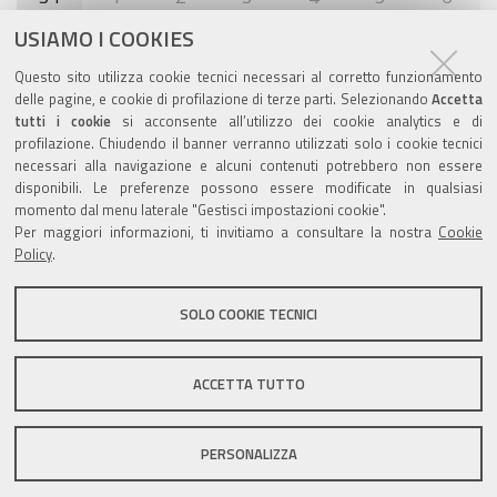
USIAMO I COOKIES
Agenda eventi
Questo sito utilizza cookie tecnici necessari al corretto funzionamento
delle pagine, e cookie di profilazione di terze parti. Selezionando
Accetta
torna alla sezione
tutti i cookie
si acconsente all’utilizzo dei cookie analytics e di
profilazione. Chiudendo il banner verranno utilizzati solo i cookie tecnici
necessari alla navigazione e alcuni contenuti potrebbero non essere
disponibili. Le preferenze possono essere modificate in qualsiasi
Valuta questo sito
momento dal menu laterale "Gestisci impostazioni cookie".
Per maggiori informazioni, ti invitiamo a consultare la nostra
Cookie
Policy
.
SOLO COOKIE TECNICI
Sito istituzionale Comune di Zola Predosa
ACCETTA TUTTO
PERSONALIZZA
Privacy policy
|
DPO
|
Accessibilità