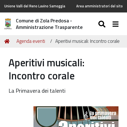
Unione Valli del Reno Lavino Samoggia
Area amministratori del sito
Comune di Zola Predosa -
SEARC
Togg
Amministrazione Trasparente
Tu
Home
Agenda eventi
Aperitivi musicali: Incontro corale
sei
qui:
Aperitivi musicali:
Incontro corale
La Primavera dei talenti
https://old.comune.zolapredosa.bo.it/events/aperitivi-
musicali-
29-