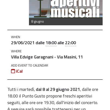
giu
Aperitivi
musicali:
8 giugno
Incontro
corale
WHEN
2021-
29/06/2021
dalle
18:00
alle
22:00
06-
WHERE
29T18:00:00+02:00
Villa Edvige Garagnani - Via Masini, 11
2021-
ADD EVENT TO CALENDAR
06-
iCal
29T22:00:00+02:00
La
Tutti i martedì,
dal 8 al 29 giugno 2021
, d
alle ore
Primavera
18.00 il Punto Gusto propone freschi aperitivi
dei
seguiti, alle ore
ore 19.30, dall'inizio del concerto.
talenti
A seguire sarà possibile trattenersi per un