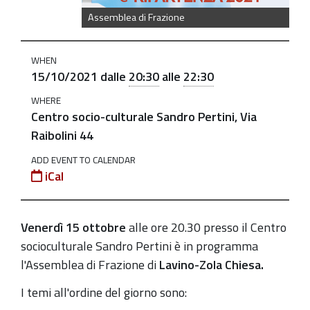
Assemblea
Assemblea di Frazione
di
Frazione
WHEN
di
15/10/2021
dalle
20:30
alle
22:30
Lavino
WHERE
2021-
Centro socio-culturale Sandro Pertini, Via
10-
Raibolini 44
15T20:30:00+02:00
ADD EVENT TO CALENDAR
2021-
iCal
10-
15T22:30:00+02:00
Venerdì 15 ottobre
alle
ore 20.30 presso il Centro
socioculturale Sandro Pertini è in programma
l'Assemblea di Frazione di
Lavino-Zola Chiesa.
I temi all'ordine del giorno sono: