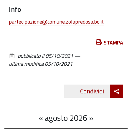
Info
partecipazione@comune.zolapredosa.bo.it
Azioni
STAMPA
sul
pubblicato il
05/10/2021
—
documento
ultima modifica
05/10/2021
Att
Condividi
Twitte
cond
«
agosto 2026
»