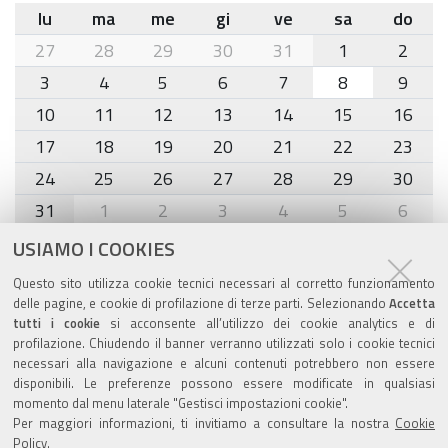
lu
ma
me
gi
ve
sa
do
month-
27
28
29
30
31
1
2
8
3
4
5
6
7
8
9
10
11
12
13
14
15
16
17
18
19
20
21
22
23
24
25
26
27
28
29
30
31
1
2
3
4
5
6
USIAMO I COOKIES
Agenda eventi
Questo sito utilizza cookie tecnici necessari al corretto funzionamento
delle pagine, e cookie di profilazione di terze parti. Selezionando
Accetta
torna alla sezione
tutti i cookie
si acconsente all’utilizzo dei cookie analytics e di
profilazione. Chiudendo il banner verranno utilizzati solo i cookie tecnici
necessari alla navigazione e alcuni contenuti potrebbero non essere
disponibili. Le preferenze possono essere modificate in qualsiasi
Valuta questo sito
momento dal menu laterale "Gestisci impostazioni cookie".
Per maggiori informazioni, ti invitiamo a consultare la nostra
Cookie
Policy
.