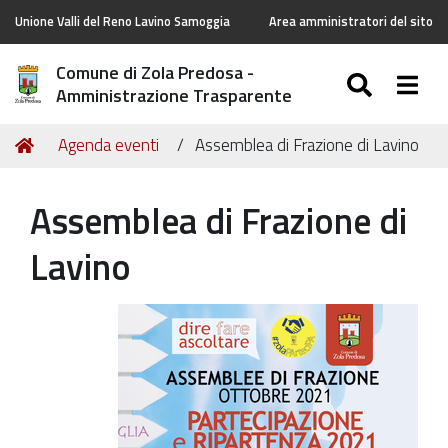
Unione Valli del Reno Lavino Samoggia
Area amministratori del sito
Comune di Zola Predosa -
SEARC
Togg
Amministrazione Trasparente
Tu
Home
Agenda eventi
Assemblea di Frazione di Lavino
sei
qui:
Assemblea di Frazione di
Lavino
https://old.comune.zolapredosa.bo.it/events/assemblea
di-
frazione-
di-
lavino