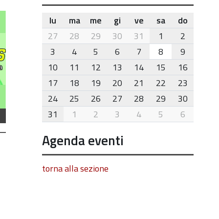
lu
ma
me
gi
ve
sa
do
month-
27
28
29
30
31
1
2
8
3
4
5
6
7
8
9
10
11
12
13
14
15
16
17
18
19
20
21
22
23
24
25
26
27
28
29
30
31
1
2
3
4
5
6
Agenda eventi
torna alla sezione