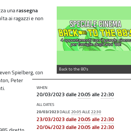
izza una
rassegna
olta ai ragazzi e non
Back to the 80's
Steven Spielberg, con
ton, Peter
ti.
WHEN
20/03/2023
dalle
20:05
alle
22:30
ALL DATES
20/03/2023
DALLE
20:05
ALLE
22:30
23/03/2023
dalle
20:05
alle
22:30
20/04/2023
dalle
20:05
alle
22:30
1985 diretto