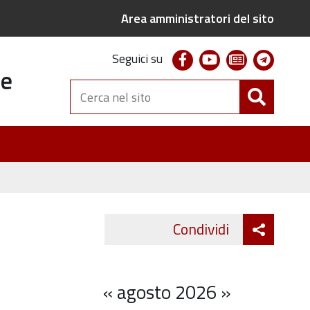
Area amministratori del sito
facebook
youtube
newsletter
telegr
Seguici su
te
Cerca
nel
sito
Attiva
Condividi
Twitter
Fa
condivi
«
agosto 2026
»