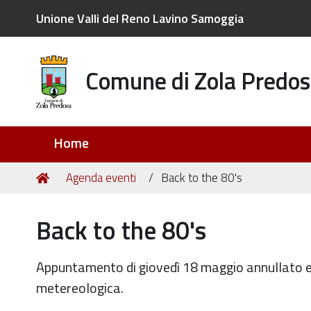
Unione Valli del Reno Lavino Samoggia
Comune di Zola Predos
Sezioni
Home
Tu
Home
Agenda eventi
Back to the 80's
sei
qui:
Back to the 80's
Appuntamento di giovedì 18 maggio annullato e 
metereologica.