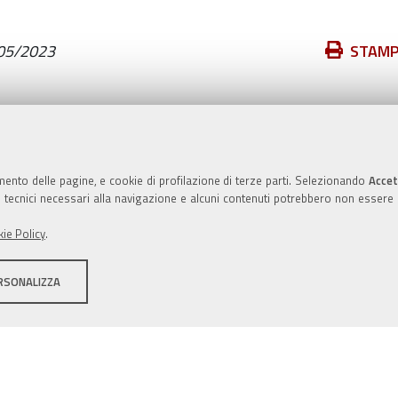
Azioni
05/2023
STAM
sul
documento
Valuta questo sito
mento delle pagine, e cookie di profilazione di terze parti. Selezionando
Accet
ie tecnici necessari alla navigazione e alcuni contenuti potrebbero non essere
ie Policy
.
RSONALIZZA