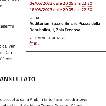
04/05/2023
dalle
20:05
alle
22:30
 e
18/05/2023
dalle
20:05
alle
22:30
WHERE
Auditorium Spazio Binario Piazza della
tasmi
Repubblica, 1, Zola Predosa
ADD EVENT TO CALENDAR
iCal
o da Ivan
is, Dan
105 min.
ANNULLATO
e prodotto dalla Amblin Entertainment di Steven
topher Lloyd, Kathleen Turner. Durata: 104 min.