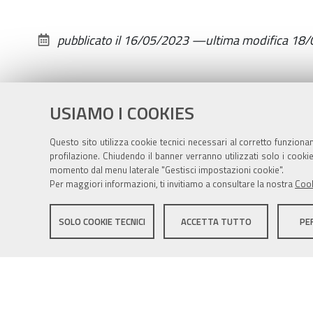
pubblicato il
16/05/2023
—
ultima modifica
18/
USIAMO I COOKIES
Questo sito utilizza cookie tecnici necessari al corretto funziona
profilazione. Chiudendo il banner verranno utilizzati solo i cook
momento dal menu laterale "Gestisci impostazioni cookie".
Per maggiori informazioni, ti invitiamo a consultare la nostra
Cook
Sito istituzionale Comune di Zola Predosa
SOLO COOKIE TECNICI
ACCETTA TUTTO
PE
Privacy policy
|
DPO
|
Accessibilità