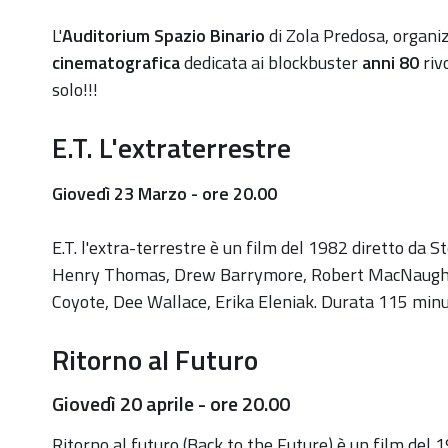
https://old.comune.zolapredosa.bo.it/events/back-
L'
Auditorium Spazio Binario
di Zola Predosa, organ
to-
cinematografica
dedicata ai blockbuster
anni 80
riv
the-
solo!!!
80
E.T. L'extraterrestre
Back
to
Giovedì 23 Marzo - ore 20.00
the
80's
E.T. l'extra-terrestre è un film del 1982 diretto da 
2023-
Henry Thomas, Drew Barrymore, Robert MacNaugh
03-
Coyote, Dee Wallace, Erika Eleniak. Durata 115 minu
20T20:05:00+01:00
Ritorno al Futuro
2023-
03-
Giovedì 20 aprile - ore 20.00
20T22:30:00+01:00
Appuntamento
Ritorno al futuro (Back to the Future) è un film del 