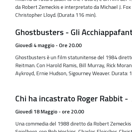
di
da Robert Zemeckis e interpretato da Michael J. Fox
giovedì
Christopher Lloyd. (Durata 116 min).
18
Ghostbusters - Gli Acchiappafan
maggio
annullato
Giovedì 4 maggio - Ore 20.00
e
rinviato
Ghostbusters è un film statunitense del 1984 dirett
a
Reitman. Con Harold Ramis, Bill Murray, Rick Moran
data
Aykroyd, Ernie Hudson, Sigourney Weaver. Durata: 
da
destinarsi
per
Chi ha incastrato Roger Rabbit -
l'emergenza
metereologica.
Giovedì 18 Maggio - ore 20.00
Una commedia del 1988 diretto da Robert Zemeckis 
Spielberg, con Bob Hoskins, Charles Fleischer, Chris