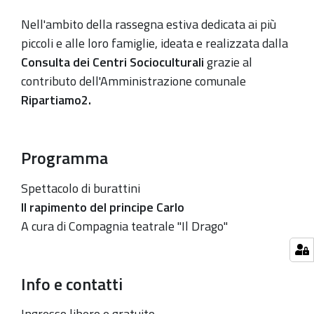
06-
Nell'ambito della
rassegna estiva dedicata ai più
21T21:30:00+02:00
piccoli e alle loro famiglie,
ideata
e realizzata dalla
Ore
Consulta dei Centri Socioculturali
grazie al
20.30
contributo dell'Amministrazione comunale
-21.30
Ripartiamo2.
Centro
Susanna
Molinari
Programma
-
Spettacolo di burattini
loc.
Il rapimento del principe Carlo
Madonna
A cura di Compagnia teatrale "Il Drago"
Prati
Info e contatti
Ingresso libero e gratuito.