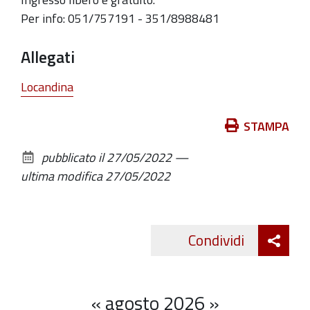
Per info: 051/757191 - 351/8988481
Allegati
Locandina
Azioni
STAMPA
sul
pubblicato il
27/05/2022
—
documento
ultima modifica
27/05/2022
Att
Condividi
Twitte
cond
«
agosto 2026
»