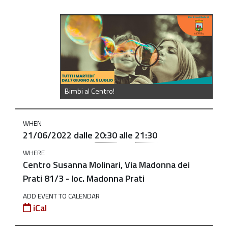
https://old.comune.zolapredosa.bo.it/events/bimbi_a
Bimbi
al
Centro!
//
Bimbi al Centro!
Centro
Molinari
-
WHEN
21
21/06/2022
dalle
20:30
alle
21:30
giugno
WHERE
2022
Centro Susanna Molinari, Via Madonna dei
Prati 81/3 - loc. Madonna Prati
2022-
06-
ADD EVENT TO CALENDAR
21T20:30:00+02:00
iCal
2022-