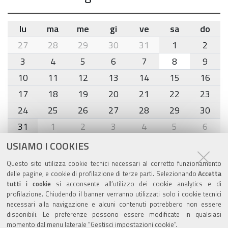
lu
ma
me
gi
ve
sa
do
month-
27
28
29
30
31
1
2
8
3
4
5
6
7
8
9
10
11
12
13
14
15
16
17
18
19
20
21
22
23
24
25
26
27
28
29
30
31
1
2
3
4
5
6
USIAMO I COOKIES
Agenda eventi
Questo sito utilizza cookie tecnici necessari al corretto funzionamento
delle pagine, e cookie di profilazione di terze parti. Selezionando
Accetta
torna alla sezione
tutti i cookie
si acconsente all’utilizzo dei cookie analytics e di
profilazione. Chiudendo il banner verranno utilizzati solo i cookie tecnici
necessari alla navigazione e alcuni contenuti potrebbero non essere
disponibili. Le preferenze possono essere modificate in qualsiasi
Valuta questo sito
momento dal menu laterale "Gestisci impostazioni cookie".