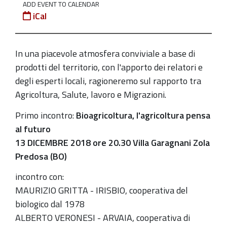
ADD EVENT TO CALENDAR
13T19:30:00+01:00
iCal
2018-
12-
In una piacevole atmosfera conviviale a base di
13T22:30:00+01:00
prodotti del territorio, con l'apporto dei relatori e
Giovedì
degli esperti locali, ragioneremo sul rapporto tra
13
Agricoltura, Salute, lavoro e Migrazioni.
dicembre,
dalle
Primo incontro:
Bioagricoltura, l'agricoltura pensa
ore
al futuro
19.30
13 DICEMBRE 2018 ore 20.30 Villa Garagnani Zola
a
Predosa (BO)
Villa
incontro con:
Edvige
MAURIZIO GRITTA - IRISBIO, cooperativa del
Garagnani
biologico dal 1978
il
ALBERTO VERONESI - ARVAIA, cooperativa di
primo