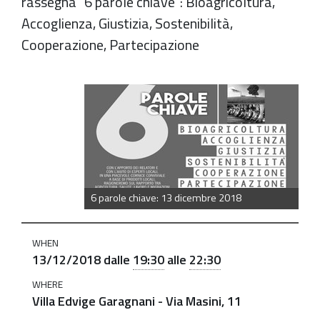
rassegna "6 parole chiave": Bioagricoltura,
Accoglienza, Giustizia, Sostenibilità,
Cooperazione, Partecipazione
https://old.comune.zolapredosa.bo.it/events/bioagricolt
lagricoltura-
pensa-
al-
futuro
"Bioagricoltura,
6 parole chiave: 13 dicembre 2018
l'agricoltura
pensa
WHEN
al
13/12/2018
dalle
19:30
alle
22:30
futuro"
WHERE
2018-
Villa Edvige Garagnani - Via Masini, 11
12-