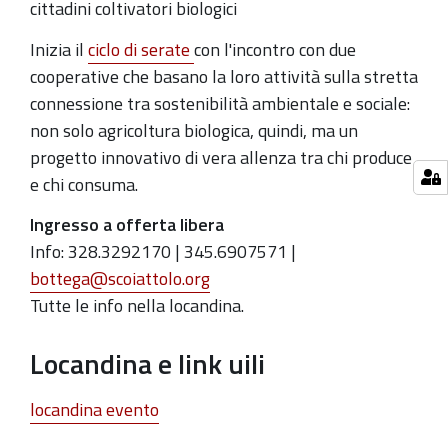
cittadini coltivatori biologici
incontro
della
Inizia il
ciclo di serate
con l'incontro con due
rassegna
cooperative che basano la loro attività sulla stretta
"6
connessione tra sostenibilità ambientale e sociale:
parole
non solo agricoltura biologica, quindi, ma un
chiave":
progetto innovativo di vera allenza tra chi produce
Bioagricoltura,
e chi consuma.
Accoglienza,
Ingresso a offerta libera
Giustizia,
Info: 328.3292170 | 345.6907571 |
Sostenibilità,
bottega@scoiattolo.org
Cooperazione,
Tutte le info nella locandina.
Partecipazione
Locandina e link uili
locandina evento