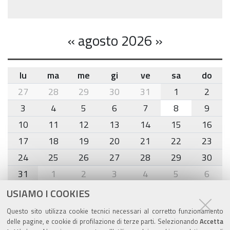
«
agosto 2026
»
lu
ma
me
gi
ve
sa
do
month-
27
28
29
30
31
1
2
8
3
4
5
6
7
8
9
10
11
12
13
14
15
16
17
18
19
20
21
22
23
24
25
26
27
28
29
30
31
1
2
3
4
5
6
USIAMO I COOKIES
Agenda eventi
Questo sito utilizza cookie tecnici necessari al corretto funzionamento
delle pagine, e cookie di profilazione di terze parti. Selezionando
Accetta