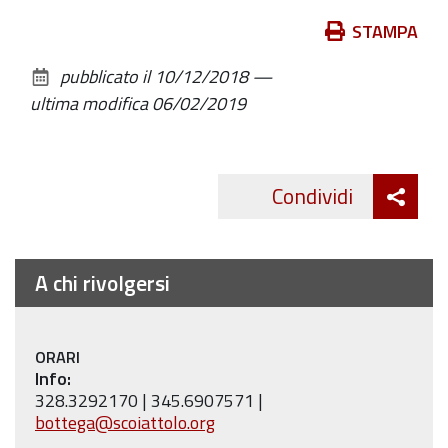
Azioni
STAMPA
sul
pubblicato il
10/12/2018
—
documento
ultima modifica
06/02/2019
Att
Condividi
Twitte
cond
A chi rivolgersi
ORARI
Info:
328.3292170 | 345.6907571 |
bottega@scoiattolo.org