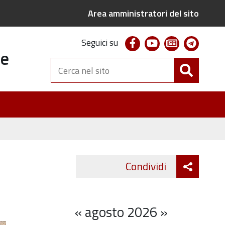
Area amministratori del sito
facebook
youtube
newsletter
telegr
Seguici su
te
Cerca
nel
sito
Attiva
Condividi
Twitter
Fa
condivi
«
agosto 2026
»