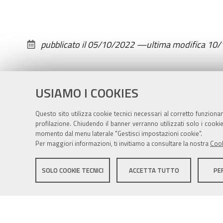
10-
28T18:45:00+02:00
Caccia
pubblicato il
05/10/2022
—
ultima modifica
10/
al
tesoro,
partecipazione
gratuita,
USIAMO I COOKIES
per
Questo sito utilizza cookie tecnici necessari al corretto funziona
ragazzi
profilazione. Chiudendo il banner verranno utilizzati solo i cook
e
momento dal menu laterale "Gestisci impostazioni cookie".
ragazze
Per maggiori informazioni, ti invitiamo a consultare la nostra
Cook
dagli
Sito istituzionale Comune di Zola Predosa
11
SOLO COOKIE TECNICI
ACCETTA TUTTO
PE
ai
18
Privacy policy
|
DPO
|
Accessibilità
anni.