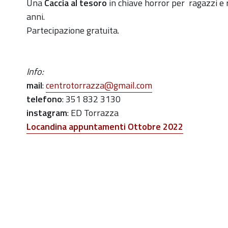
https://old.comune.zolapredosa.bo.it/events/caccia
Una
Caccia al tesoro
in chiave horror per ragazzi e 
al-
anni.
torrazza-
Partecipazione gratuita.
il_28_ott_2022
Caccia
Info:
al
mail
:
centrotorrazza@gmail.com
Tesoro
telefono
: 351 832 3130
di
instagram
: ED Torrazza
Halloween
Locandina appuntamenti Ottobre 2022
al
Centro
Torrazza
2022-
10-
28T17:15:00+02:00
2022-