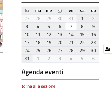
lu
ma
me
gi
ve
sa
do
month-
27
28
29
30
31
1
2
8
3
4
5
6
7
8
9
10
11
12
13
14
15
16
17
18
19
20
21
22
23
24
25
26
27
28
29
30
31
1
2
3
4
5
6
Agenda eventi
torna alla sezione