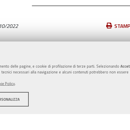
Azioni
10/2022
STAM
sul
documento
Valuta questo sito
mento delle pagine, e cookie di profilazione di terze parti. Selezionando
Accet
ie tecnici necessari alla navigazione e alcuni contenuti potrebbero non essere
ie Policy
.
RSONALIZZA