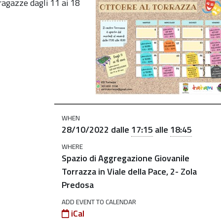
_tesoro_halloween-
ragazze dagli 11 ai 18
WHEN
28/10/2022
dalle
17:15
alle
18:45
WHERE
Spazio di Aggregazione Giovanile
Torrazza in Viale della Pace, 2- Zola
Predosa
ADD EVENT TO CALENDAR
iCal