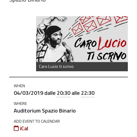
https://old.comune.zolapredosa.bo.it/events/caro-
lucio-
ti-
scrivo-
un-
film-
Caro Lucio ti scrivo
per-
ricordare-
lamato-
WHEN
04/03/2019
dalle
20:30
alle
22:30
lucio-
dalla
WHERE
Auditorium Spazio Binario
"Caro
Lucio
ADD EVENT TO CALENDAR
iCal
ti