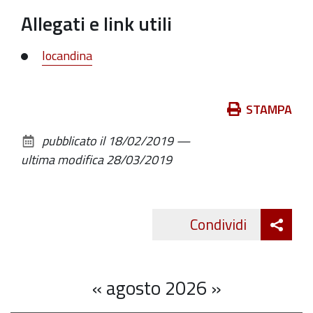
4
Allegati e link utili
marzo
alle
locandina
ore
20,30
Auditorium
Azioni
STAMPA
Spazio
sul
Binario
pubblicato il
18/02/2019
—
documento
ultima modifica
28/03/2019
Att
Condividi
Twitte
cond
«
agosto 2026
»