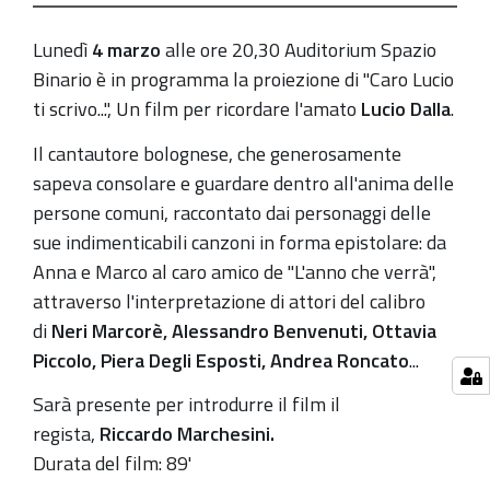
scrivo..."
-
Lunedì
4 marzo
alle ore 20,30 Auditorium Spazio
Un
Binario è in programma la proiezione di "Caro Lucio
film
ti scrivo...", Un film per ricordare l'amato
Lucio Dalla
.
per
ricordare
Il cantautore bolognese, che generosamente
l'amato
sapeva consolare e guardare dentro all'anima delle
Lucio
persone comuni, raccontato dai personaggi delle
Dalla
sue indimenticabili canzoni in forma epistolare: da
Anna e Marco al caro amico de "L'anno che verrà",
2019-
attraverso l'interpretazione di attori del calibro
03-
di
Neri Marcorè, Alessandro Benvenuti, Ottavia
04T20:30:00+01:00
Piccolo, Piera Degli Esposti, Andrea Roncato
...
2019-
03-
Sarà presente per introdurre il film il
04T22:30:00+01:00
regista,
Riccardo Marchesini.
Durata del film: 89'
Lunedì