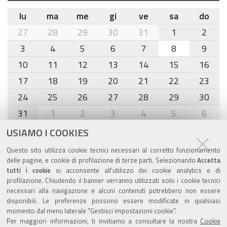
lu
ma
me
gi
ve
sa
do
month-
27
28
29
30
31
1
2
8
3
4
5
6
7
8
9
10
11
12
13
14
15
16
17
18
19
20
21
22
23
24
25
26
27
28
29
30
31
1
2
3
4
5
6
USIAMO I COOKIES
Agenda eventi
Questo sito utilizza cookie tecnici necessari al corretto funzionamento
delle pagine, e cookie di profilazione di terze parti. Selezionando
Accetta
torna alla sezione
tutti i cookie
si acconsente all’utilizzo dei cookie analytics e di
profilazione. Chiudendo il banner verranno utilizzati solo i cookie tecnici
necessari alla navigazione e alcuni contenuti potrebbero non essere
disponibili. Le preferenze possono essere modificate in qualsiasi
Valuta questo sito
momento dal menu laterale "Gestisci impostazioni cookie".
Per maggiori informazioni, ti invitiamo a consultare la nostra
Cookie