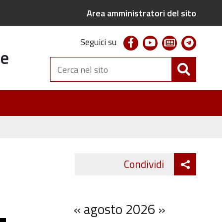
Area amministratori del sito
facebook
youtube
newsletter
telegr
Seguici su
te
Cerca
nel
sito
Attiva
Condividi
Twitter
Fa
condivi
«
agosto 2026
»