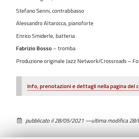
03T20:30:00+02:00
Stefano Senni, contrabbasso
2021-
06-
Alessandro Altarocca, pianoforte
03T22:30:00+02:00
Enrico Smiderle, batteria
Giovedì
3
Fabrizio Bosso
– tromba
Giugno
Produzione originale Jazz Network/Crossroads – Fond
2021
|
Zola
Info, prenotazioni e dettagli nella pagina del
Predosa
|
Ca’
la
pubblicato il
28/05/2021
—
ultima modifica
28/
Ghironda
Modern