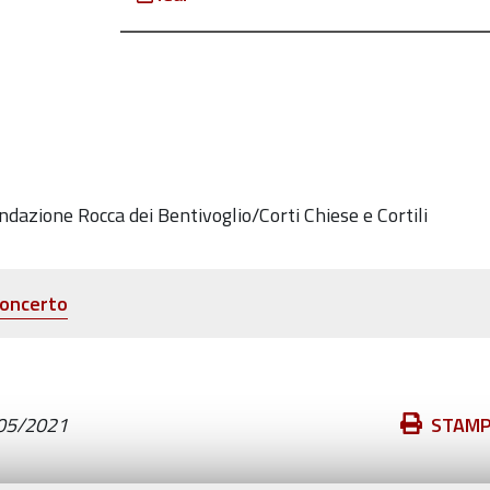
azione Rocca dei Bentivoglio/Corti Chiese e Cortili
 concerto
Azioni
05/2021
STAM
sul
documento