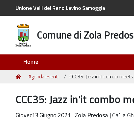
Unione Valli del Reno Lavino Samoggia
Comune di Zola Predos
Sezioni
Home
Tu
Home
Agenda eventi
CCC35: Jazz in'it combo meets
sei
qui:
CCC35: Jazz in'it combo m
Giovedì 3 Giugno 2021 | Zola Predosa | Ca’ la