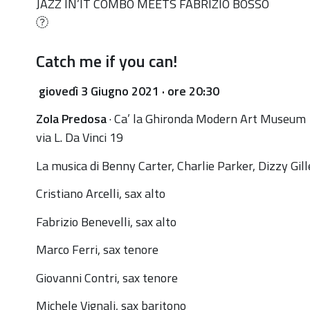
https://old.comune.zolapredosa.bo.it/events/ccc35-
JAZZ IN’IT COMBO MEETS FABRIZIO BOSSO
jazz-
init-
Catch me if you can!
combo-
meets-
g
iovedì 3 Giugno 2021 · ore 20:30
fabrizio-
bosso
Zola Predosa
·
Ca’ la Ghironda Modern Art Museum
via L. Da Vinci 19
CCC35:
Jazz
La musica di
Benny Carter, Charlie Parker, Dizzy Gill
in'it
Cristiano Arcelli, sax alto
combo
meets
Fabrizio Benevelli, sax alto
Fabrizio
Marco Ferri, sax tenore
Bosso
2021-
Giovanni Contri, sax tenore
06-
Michele Vignali, sax baritono