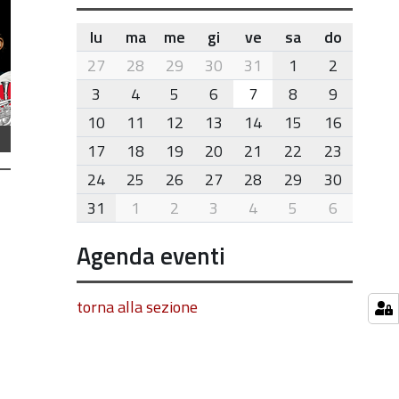
lu
ma
me
gi
ve
sa
do
month-
27
28
29
30
31
1
2
8
3
4
5
6
7
8
9
10
11
12
13
14
15
16
17
18
19
20
21
22
23
24
25
26
27
28
29
30
31
1
2
3
4
5
6
Agenda eventi
torna alla sezione