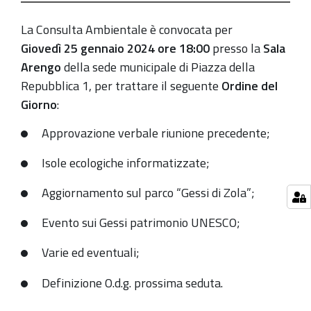
01-
25T18:00:00+01:00
La Consulta Ambientale è convocata per
2024-
Giovedì 25 gennaio 2024 ore 18:00
presso la
Sala
01-
Arengo
della sede municipale di Piazza della
25T20:00:00+01:00
Repubblica 1, per trattare il seguente
Ordine del
Giorno
:
Sala
dell'Arengo
Approvazione verbale riunione precedente;
-
Isole ecologiche informatizzate;
Municipio
di
Aggiornamento sul parco “Gessi di Zola”;
Zola
Predosa
Evento sui Gessi patrimonio UNESCO;
Varie ed eventuali;
Definizione O.d.g. prossima seduta.