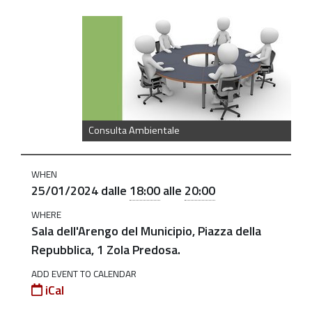
https://old.comune.zolapredosa.bo.it/events/cconsulta-
ambientale-
25-
gen-
2024
Convocazione
Consulta Ambientale
Consulta
Ambientale:
WHEN
25
25/01/2024
dalle
18:00
alle
20:00
gennaio
WHERE
2024
Sala dell'Arengo del Municipio, Piazza della
-
Repubblica, 1 Zola Predosa.
ore
18,00
ADD EVENT TO CALENDAR
iCal
2024-