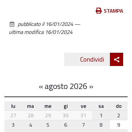
Azioni
STAMPA
sul
pubblicato il
16/01/2024
—
documento
ultima modifica
16/01/2024
Att
Condividi
Twitte
cond
«
agosto 2026
»
lu
ma
me
gi
ve
sa
do
month-
27
28
29
30
31
1
2
8
3
4
5
6
7
8
9