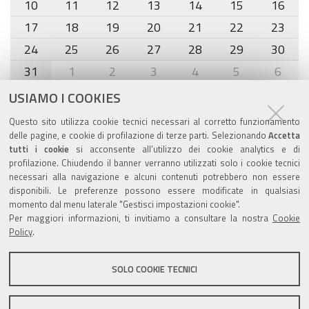
10
11
12
13
14
15
16
17
18
19
20
21
22
23
24
25
26
27
28
29
30
31
1
2
3
4
5
6
USIAMO I COOKIES
Agenda eventi
Questo sito utilizza cookie tecnici necessari al corretto funzionamento
delle pagine, e cookie di profilazione di terze parti. Selezionando
Accetta
torna alla sezione
tutti i cookie
si acconsente all’utilizzo dei cookie analytics e di
profilazione. Chiudendo il banner verranno utilizzati solo i cookie tecnici
necessari alla navigazione e alcuni contenuti potrebbero non essere
disponibili. Le preferenze possono essere modificate in qualsiasi
Valuta questo sito
momento dal menu laterale "Gestisci impostazioni cookie".
Per maggiori informazioni, ti invitiamo a consultare la nostra
Cookie
Policy
.
SOLO COOKIE TECNICI
Sito istituzionale Comune di Zola Predosa