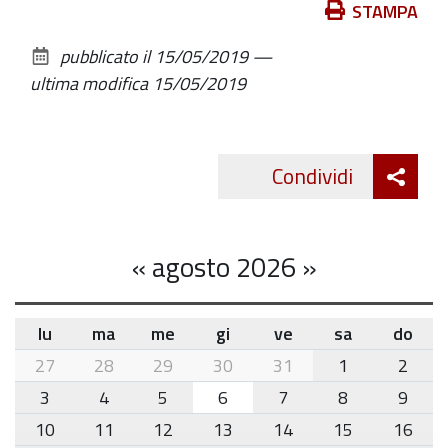
Azioni
STAMPA
sul
pubblicato il
15/05/2019
—
documento
ultima modifica
15/05/2019
Att
Condividi
Twitte
cond
«
agosto 2026
»
lu
ma
me
gi
ve
sa
do
month-
27
28
29
30
31
1
2
8
3
4
5
6
7
8
9
10
11
12
13
14
15
16