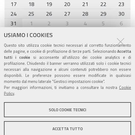
17
18
19
20
21
22
23
24
25
26
27
28
29
30
31
1
2
3
4
5
6
USIAMO I COOKIES
Agenda eventi
Questo sito utilizza cookie tecnici necessari al corretto funzionamento
delle pagine, e cookie di profilazione di terze parti. Selezionando
Accetta
torna alla sezione
tutti i cookie
si acconsente all’utilizzo dei cookie analytics e di
profilazione. Chiudendo il banner verranno utilizzati solo i cookie tecnici
necessari alla navigazione e alcuni contenuti potrebbero non essere
disponibili. Le preferenze possono essere modificate in qualsiasi
Valuta questo sito
momento dal menu laterale "Gestisci impostazioni cookie".
Per maggiori informazioni, ti invitiamo a consultare la nostra
Cookie
Policy
.
SOLO COOKIE TECNICI
Sito istituzionale Comune di Zola Predosa
ACCETTA TUTTO