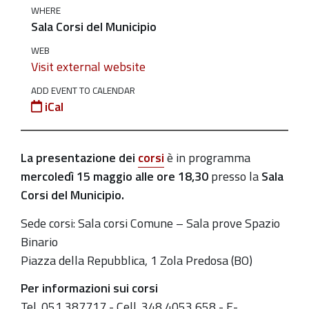
WHERE
con-
Sala Corsi del Municipio
gli-
onconauti-
WEB
Visit external website
presentazione-
del-
ADD EVENT TO CALENDAR
iCal
corso
Centro
Integrato
La presentazione dei
corsi
è in programma
riabilitazione
mercoledì 15 maggio alle ore 18,30
presso la
Sala
Oncologica
Corsi del Municipio.
-
Sede corsi: Sala corsi Comune – Sala prove Spazio
Il
Binario
tuo
Piazza della Repubblica, 1 Zola Predosa (BO)
viaggio
verso
Per informazioni sui corsi
il
Tel. 051 387717 - Cell. 348 4053 658 - E-