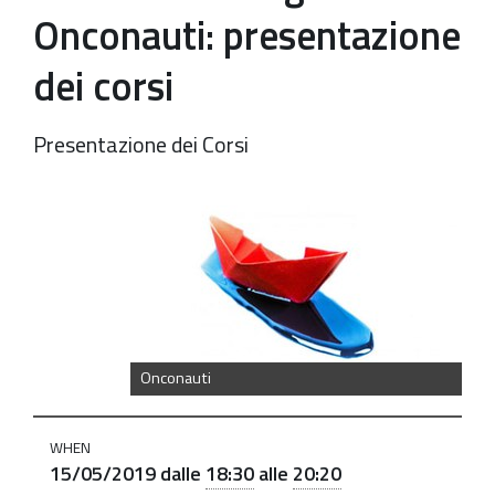
Onconauti: presentazione
dei corsi
Presentazione dei Corsi
https://old.comune.zolapredosa.bo.it/events/centro-
integrato-
riabilitazione-
oncologica-
il-
tuo-
Onconauti
viaggio-
verso-
WHEN
il-
15/05/2019
dalle
18:30
alle
20:20
benessere-