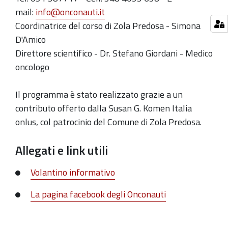
benessere
mail:
info@onconauti.it
con
Coordinatrice del corso di Zola Predosa - Simona
gli
D'Amico
Onconauti:
Direttore scientifico - Dr. Stefano Giordani - Medico
presentazione
oncologo
dei
corsi
Il programma è stato realizzato grazie a un
2019-
contributo
offerto dalla Susan G. Komen Italia
05-
onlus, col patrocinio del Comune di Zola Predosa.
15T18:30:00+02:00
Allegati e link utili
2019-
05-
Volantino informativo
15T20:20:00+02:00
La pagina facebook degli Onconauti
Presentazione
dei
Corsi