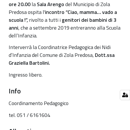
dei
ore 20.00
la
Sala Arengo
del Municipio di Zola
bambini
Predosa ospita l'
incontro “Ciao, mamma… vado a
di
scuola !”,
rivolto a tutti i
genitori dei bambini di 3
3
anni
, che a settembre 2019 entreranno alla Scuola
anni
dell’Infanzia.
2019-
Interverrà la Coordinatrice Pedagogica dei Nidi
07-
d’Infanzia del Comune di Zola Predosa,
Dott.ssa
02T18:00:00+02:00
Graziella Bartolini.
2019-
Ingresso libero.
07-
02T20:00:00+02:00
Info
Coordinamento Pedagogico
tel. 051 / 6161604