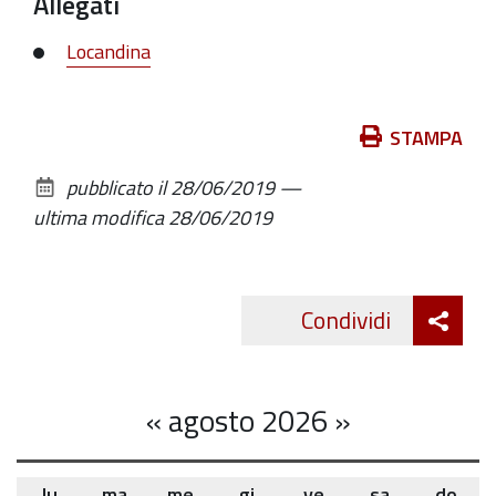
Allegati
Locandina
Azioni
STAMPA
sul
pubblicato il
28/06/2019
—
documento
ultima modifica
28/06/2019
Att
Condividi
Twitte
cond
«
agosto 2026
»
lu
ma
me
gi
ve
sa
do