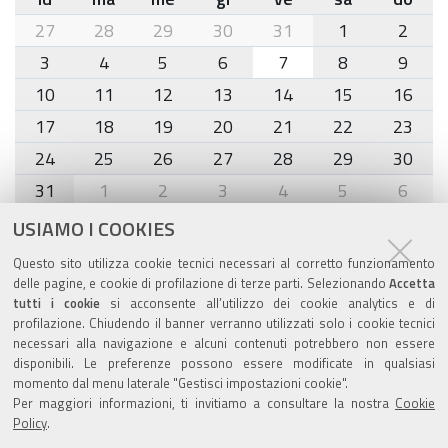
month-
27
28
29
30
31
1
2
8
3
4
5
6
7
8
9
10
11
12
13
14
15
16
17
18
19
20
21
22
23
24
25
26
27
28
29
30
31
1
2
3
4
5
6
USIAMO I COOKIES
Agenda eventi
Questo sito utilizza cookie tecnici necessari al corretto funzionamento
delle pagine, e cookie di profilazione di terze parti. Selezionando
Accetta
torna alla sezione
tutti i cookie
si acconsente all’utilizzo dei cookie analytics e di
profilazione. Chiudendo il banner verranno utilizzati solo i cookie tecnici
necessari alla navigazione e alcuni contenuti potrebbero non essere
disponibili. Le preferenze possono essere modificate in qualsiasi
Valuta questo sito
momento dal menu laterale "Gestisci impostazioni cookie".
Per maggiori informazioni, ti invitiamo a consultare la nostra
Cookie
Policy
.