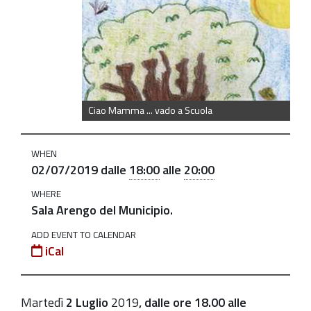
https://old.comune.zolapredosa.bo.it/events/ciao-
mamma-
vado-
a-
scuola-
2019
Ciao Mamma ... vado a Scuola
“Ciao,
mamma…
WHEN
vado
02/07/2019
dalle
18:00
alle
20:00
a
WHERE
scuola
Sala Arengo del Municipio.
!”:
ADD EVENT TO CALENDAR
incontro
iCal
rivolto
ai
genitori
Martedì
2 Luglio
2019
, dalle ore
18.00 alle