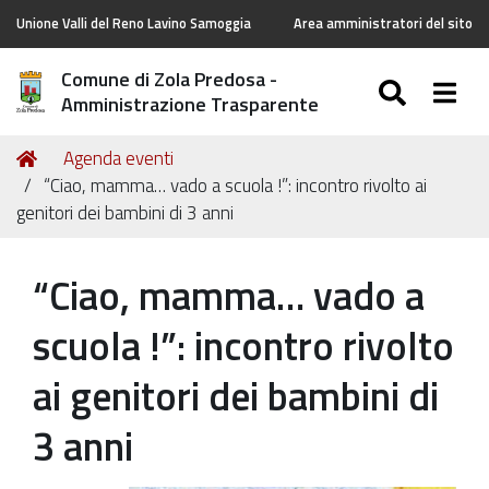
Unione Valli del Reno Lavino Samoggia
Area amministratori del sito
Comune di Zola Predosa -
SEARC
Togg
Amministrazione Trasparente
Tu
Home
Agenda eventi
sei
“Ciao, mamma… vado a scuola !”: incontro rivolto ai
qui:
genitori dei bambini di 3 anni
“Ciao, mamma… vado a
scuola !”: incontro rivolto
ai genitori dei bambini di
3 anni