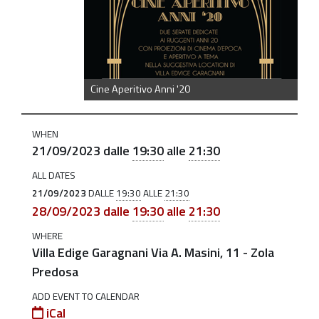
20
Cine
Aperitivo
Anni
'20
Cine Aperitivo Anni '20
2023-
09-
WHEN
21T19:30:00+02:00
21/09/2023
dalle
19:30
alle
21:30
2023-
ALL DATES
09-
21/09/2023
DALLE
19:30
ALLE
21:30
21T21:30:00+02:00
28/09/2023
dalle
19:30
alle
21:30
Due
WHERE
Villa Edige Garagnani Via A. Masini, 11 - Zola
serate
Predosa
di
cinema
ADD EVENT TO CALENDAR
dedicate
iCal