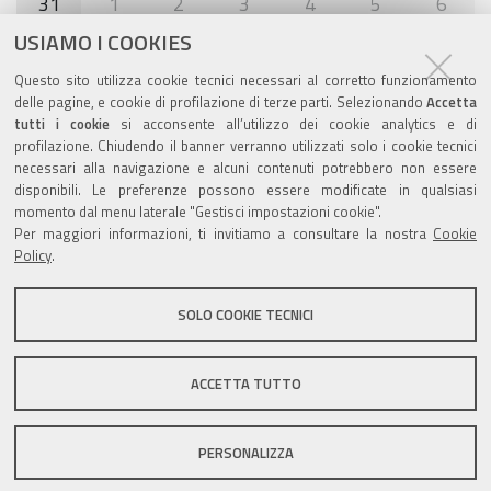
31
1
2
3
4
5
6
USIAMO I COOKIES
Agenda eventi
Questo sito utilizza cookie tecnici necessari al corretto funzionamento
delle pagine, e cookie di profilazione di terze parti. Selezionando
Accetta
torna alla sezione
tutti i cookie
si acconsente all’utilizzo dei cookie analytics e di
profilazione. Chiudendo il banner verranno utilizzati solo i cookie tecnici
necessari alla navigazione e alcuni contenuti potrebbero non essere
disponibili. Le preferenze possono essere modificate in qualsiasi
momento dal menu laterale "Gestisci impostazioni cookie".
Valuta questo sito
Per maggiori informazioni, ti invitiamo a consultare la nostra
Cookie
Policy
.
SOLO COOKIE TECNICI
Sito istituzionale Comune di Zola Predosa
ACCETTA TUTTO
PERSONALIZZA
Privacy policy
|
DPO
|
Accessibilità