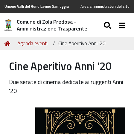
Unione Valli del Reno Lavino Samoggia
Area amministratori del sito
Comune di Zola Predosa -
SEARC
Togg
Amministrazione Trasparente
Tu
Home
Agenda eventi
Cine Aperitivo Anni '20
sei
qui:
Cine Aperitivo Anni '20
Due serate di cinema dedicate ai ruggenti Anni
'20
https://old.comune.zolapredosa.bo.it/events/cine-
aperitivo-
anni-