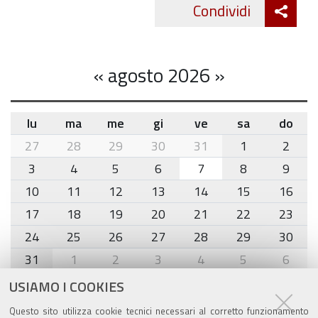
Att
Condividi
Twitte
cond
«
agosto 2026
»
lu
ma
me
gi
ve
sa
do
month-
27
28
29
30
31
1
2
8
3
4
5
6
7
8
9
10
11
12
13
14
15
16
17
18
19
20
21
22
23
24
25
26
27
28
29
30
31
1
2
3
4
5
6
USIAMO I COOKIES
Agenda eventi
Questo sito utilizza cookie tecnici necessari al corretto funzionamento