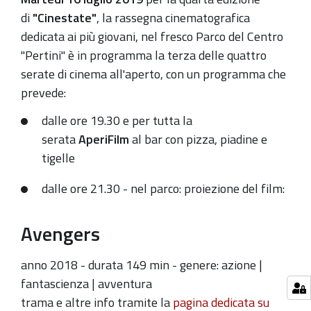
16T23:30:00+02:00
di
"Cinestate"
, la rassegna cinematografica
dedicata ai più giovani, nel fresco Parco del Centro
"Pertini" è in programma la terza delle quattro
serate di cinema all'aperto, con un programma che
prevede:
dalle ore 19.30 e per tutta la
serata
AperiFilm
al bar con pizza, piadine e
tigelle
dalle ore 21.30 - nel parco:
p
roiezione del film:
Avengers
anno 2018 - durata 149 min - genere: azione |
fantascienza | avventura
trama e altre info tramite la
pagina dedicata su