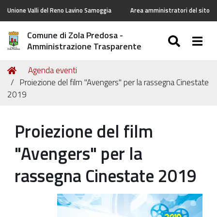
Unione Valli del Reno Lavino Samoggia
Area amministratori del sito
Comune di Zola Predosa -
SEARC
Togg
Amministrazione Trasparente
Tu
Home
Agenda eventi
sei
Proiezione del film "Avengers" per la rassegna Cinestate
qui:
2019
Proiezione del film
"Avengers" per la
rassegna Cinestate 2019
https://old.comune.zolapredosa.bo.it/events/cinestate-
16-