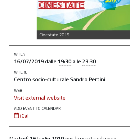
luglio-
avengers
Proiezione
del
Cinestate 2019
film
"Avengers"
WHEN
per
16/07/2019
dalle
19:30
alle
23:30
la
WHERE
rassegna
Centro socio-culturale Sandro Pertini
Cinestate
WEB
2019
Visit external website
2019-
ADD EVENT TO CALENDAR
07-
iCal
16T19:30:00+02:00
2019-
07-
Martedì 16 luglio 2019
per la quarta edizione