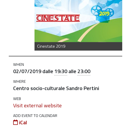
https://old.comune.zolapredosa.bo.it/events/cinestate-
2-
luglio-
sherlock-
gnomes
Proiezione
Cinestate 2019
del
film
WHEN
"Sherlock
02/07/2019
dalle
19:30
alle
23:00
Gnomes"
WHERE
per
Centro socio-culturale Sandro Pertini
la
WEB
rassegna
Visit external website
Cinestate
2019
ADD EVENT TO CALENDAR
iCal
2019-