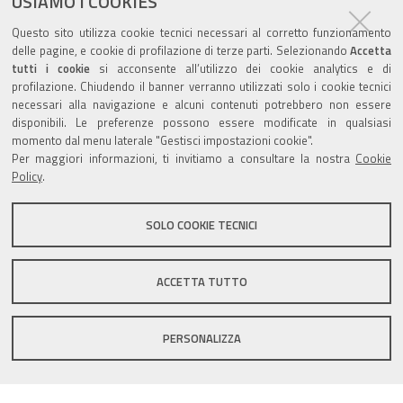
USIAMO I COOKIES
Agenda eventi
Questo sito utilizza cookie tecnici necessari al corretto funzionamento
delle pagine, e cookie di profilazione di terze parti. Selezionando
Accetta
torna alla sezione
tutti i cookie
si acconsente all’utilizzo dei cookie analytics e di
profilazione. Chiudendo il banner verranno utilizzati solo i cookie tecnici
necessari alla navigazione e alcuni contenuti potrebbero non essere
disponibili. Le preferenze possono essere modificate in qualsiasi
Valuta questo sito
momento dal menu laterale "Gestisci impostazioni cookie".
Per maggiori informazioni, ti invitiamo a consultare la nostra
Cookie
Policy
.
SOLO COOKIE TECNICI
Sito istituzionale Comune di Zola Predosa
ACCETTA TUTTO
PERSONALIZZA
Privacy policy
|
DPO
|
Accessibilità