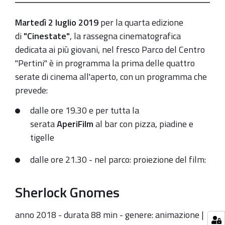
07-
02T19:30:00+02:00
Martedì 2 luglio 2019
per la quarta edizione
2019-
di
"Cinestate"
, la rassegna cinematografica
07-
dedicata ai più giovani, nel fresco Parco del Centro
02T23:00:00+02:00
"Pertini" è in programma la prima delle quattro
serate di cinema all'aperto, con un programma che
prevede:
dalle ore 19.30 e per tutta la
serata
AperiFilm
al bar con pizza, piadine e
tigelle
dalle ore 21.30 - nel parco:
p
roiezione del film:
Sherlock Gnomes
anno 2018 - durata 88 min - genere: animazione |