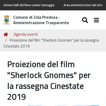
Unione Valli del Reno Lavino Samoggia
Area amministratori del sito
Comune di Zola Predosa -
SEARC
Togg
Amministrazione Trasparente
Tu
Home
Agenda eventi
sei
Proiezione del film "Sherlock Gnomes" per la rassegna
qui:
Cinestate 2019
Proiezione del film
"Sherlock Gnomes" per
la rassegna Cinestate
2019