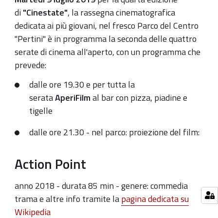
2019-
di
"Cinestate"
, la rassegna cinematografica
07-
dedicata ai più giovani, nel fresco Parco del Centro
09T23:00:00+02:00
"Pertini" è in programma la seconda delle quattro
serate di cinema all'aperto, con un programma che
prevede:
dalle ore 19.30 e per tutta la
serata
AperiFilm
al bar con pizza, piadine e
tigelle
dalle ore 21.30 - nel parco:
p
roiezione del film:
Action Point
anno 2018 - durata 85 min - genere: commedia
trama e altre info tramite la
pagina dedicata su
Wikipedia