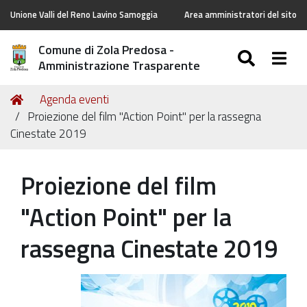
Unione Valli del Reno Lavino Samoggia
Area amministratori del sito
Comune di Zola Predosa -
SEARC
Togg
Amministrazione Trasparente
Tu
Home
Agenda eventi
sei
Proiezione del film "Action Point" per la rassegna
qui:
Cinestate 2019
Proiezione del film
"Action Point" per la
rassegna Cinestate 2019
https://old.comune.zolapredosa.bo.it/events/cinestate-
9-