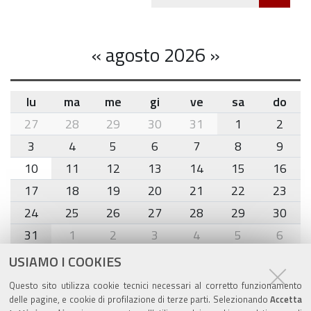
Twitte
cond
«
agosto 2026
»
lu
ma
me
gi
ve
sa
do
month-
27
28
29
30
31
1
2
8
3
4
5
6
7
8
9
10
11
12
13
14
15
16
17
18
19
20
21
22
23
24
25
26
27
28
29
30
31
1
2
3
4
5
6
USIAMO I COOKIES
Agenda eventi
Questo sito utilizza cookie tecnici necessari al corretto funzionamento
delle pagine, e cookie di profilazione di terze parti. Selezionando
Accetta