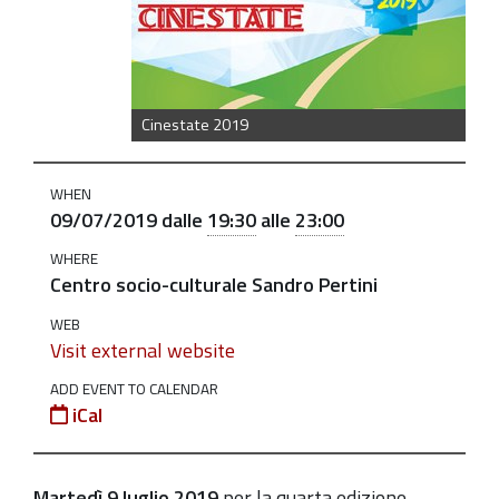
luglio-
action-
point
Proiezione
Cinestate 2019
del
film
WHEN
"Action
09/07/2019
dalle
19:30
alle
23:00
Point"
WHERE
per
Centro socio-culturale Sandro Pertini
la
WEB
rassegna
Visit external website
Cinestate
2019
ADD EVENT TO CALENDAR
iCal
2019-
07-
09T19:30:00+02:00
Martedì 9 luglio 2019
per la quarta edizione