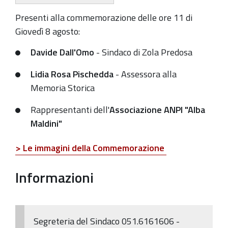
di
Lavino
Presenti alla commemorazione delle ore 11 di
di
Giovedì 8 agosto:
Sopra
Davide Dall'Omo
- Sindaco di Zola Predosa
l’8
agosto
Lidia Rosa Pischedda
- Assessora alla
del
Memoria Storica
1944.
Rappresentanti dell'
Associazione ANPI "Alba
Maldini"
> Le immagini della Commemorazione
Informazioni
Segreteria del Sindaco 051.6161606 -