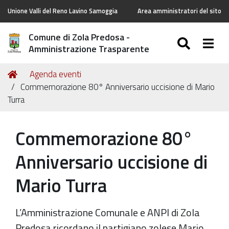
Unione Valli del Reno Lavino Samoggia
Area amministratori del sito
Comune di Zola Predosa -
SEARC
Togg
Amministrazione Trasparente
Tu
Home
Agenda eventi
sei
Commemorazione 80° Anniversario uccisione di Mario
qui:
Turra
Commemorazione 80°
Anniversario uccisione di
Mario Turra
L’Amministrazione Comunale e ANPI di Zola
Predosa ricordano il partigiano zolese Mario