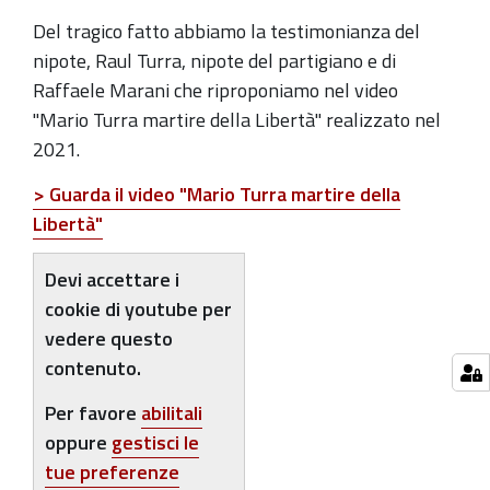
Predosa
Del tragico fatto abbiamo la testimonianza del
ricordano
nipote, Raul Turra, nipote del partigiano e di
il
Raffaele Marani che riproponiamo nel video
partigiano
"Mario Turra martire della Libertà" realizzato nel
zolese
2021.
Mario
> Guarda il video "Mario Turra martire della
Turra,
Libertà"
catturato
e
Devi accettare i
brutalmente
cookie di youtube per
ucciso
vedere questo
dai
contenuto.
fascisti
nella
Per favore
abilitali
sua
oppure
gestisci le
abitazione
tue preferenze