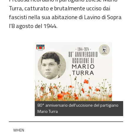
Turra, catturato e brutalmente ucciso dai
fascisti nella sua abitazione di Lavino di Sopra
l’8 agosto del 1944.
https://old.comune.zolapredosa.bo.it/events/commemo
80deg-
anniversario-
uccisione-
di-
mario-
turra-
1
80° anniversario dell'uccisione del partigiano
Commemorazione
Mario Turra
80°
Anniversario
WHEN