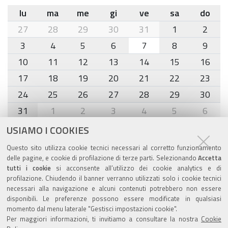
lu
ma
me
gi
ve
sa
do
month-
27
28
29
30
31
1
2
8
3
4
5
6
7
8
9
10
11
12
13
14
15
16
17
18
19
20
21
22
23
24
25
26
27
28
29
30
31
1
2
3
4
5
6
USIAMO I COOKIES
Agenda eventi
Questo sito utilizza cookie tecnici necessari al corretto funzionamento
delle pagine, e cookie di profilazione di terze parti. Selezionando
Accetta
torna alla sezione
tutti i cookie
si acconsente all’utilizzo dei cookie analytics e di
profilazione. Chiudendo il banner verranno utilizzati solo i cookie tecnici
necessari alla navigazione e alcuni contenuti potrebbero non essere
disponibili. Le preferenze possono essere modificate in qualsiasi
Valuta questo sito
momento dal menu laterale "Gestisci impostazioni cookie".
Per maggiori informazioni, ti invitiamo a consultare la nostra
Cookie