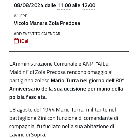
uccisione
08/08/2024
dalle
11:00
alle
12:00
di
WHERE
Mario
Vicolo Manara Zola Predosa
Turra
ADD EVENT TO CALENDAR
2024-
iCal
08-
08T11:00:00+02:00
L’Amministrazione Comunale e ANPI "Alba
2024-
Maldini" di Zola Predosa rendono omaggio al
08-
partigiano zolese
Mario Turra nel giorno dell'80°
08T12:00:00+02:00
Anniversario della sua uccisione per mano della
L’Amministrazione
polizia fascista.
Comunale
L’8 agosto del 1944 Mario Turra, militante nel
e
battaglione Zini c
on funzione di comandante di
ANPI
compagnia, fu fucilato
nella sua abitazione di
di
Lavino di Sopra.
Zola