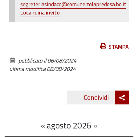
segreteriasindaco@comune.zolapredosa.bo.it
Locandina invito
Azioni
STAMPA
sul
pubblicato il
06/08/2024
—
documento
ultima modifica
08/08/2024
Att
Condividi
Twitte
cond
«
agosto 2026
»