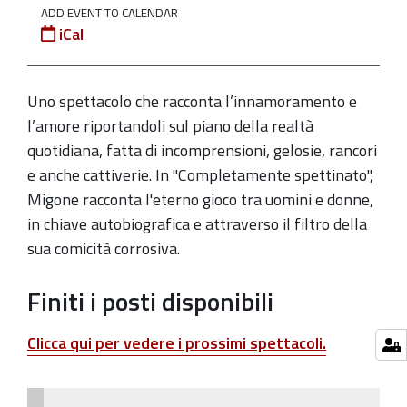
ADD EVENT TO CALENDAR
Paolo
iCal
Migone
2024-
10-
Uno spettacolo che racconta l’innamoramento e
25T21:00:00+02:00
l’amore riportandoli sul piano della realtà
quotidiana, fatta di incomprensioni, gelosie, rancori
2024-
e anche cattiverie. In "Completamente spettinato",
10-
Migone racconta l'eterno gioco tra uomini e donne,
25T22:00:00+02:00
in chiave autobiografica e attraverso il filtro della
Per
sua comicità corrosiva.
la
Rassegna
Finiti i posti disponibili
Un
Teatro...per
Clicca qui per vedere i prossimi spettacoli.
Ridere