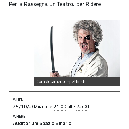
Per la Rassegna Un Teatro...per Ridere
https://old.comune.zolapredosa.bo.it/events/completa
spettinato-
di-
e-
con-
paolo-
migone
[sold
Completamente spettinato
out]
"Completamente
WHEN
spettinato"
25/10/2024
dalle
21:00
alle
22:00
di
WHERE
e
Auditorium Spazio Binario
con