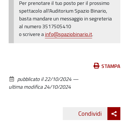
Per prenotare il tuo posto per il prossimo
spettacolo all'Auditorium Spazio Binario,
basta mandare un messaggio in segreteria
al numero 3517505410
o scrivere a
info@spaziobinario.it
.
Azioni
STAMPA
sul
pubblicato il
22/10/2024
—
documento
ultima modifica
24/10/2024
Att
Condividi
Twitte
cond