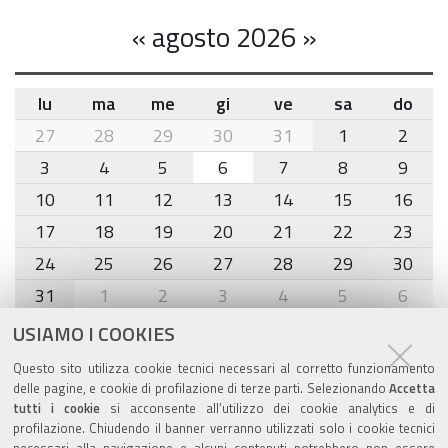
«
agosto 2026
»
lu
ma
me
gi
ve
sa
do
month-
27
28
29
30
31
1
2
8
3
4
5
6
7
8
9
10
11
12
13
14
15
16
17
18
19
20
21
22
23
24
25
26
27
28
29
30
31
1
2
3
4
5
6
USIAMO I COOKIES
Agenda eventi
Questo sito utilizza cookie tecnici necessari al corretto funzionamento
delle pagine, e cookie di profilazione di terze parti. Selezionando
Accetta
torna alla sezione
tutti i cookie
si acconsente all’utilizzo dei cookie analytics e di
profilazione. Chiudendo il banner verranno utilizzati solo i cookie tecnici
necessari alla navigazione e alcuni contenuti potrebbero non essere