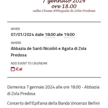
2024-
01-
07T18:00:00+01:00
2024-
WHEN
01-
07/01/2024
dalle
18:00
alle
19:00
07T19:00:00+01:00
WHERE
A
Abbazia de Santi Nicolòò e Agata di Zola
cura
Predosa
della
ADD EVENT TO CALENDAR
Banda
iCal
Vincenzo
Bellini
Domenica 7 gennaio 2024 alle ore 18.00 -
Abbazia
di Zola Predosa
Concerto dell'Epifania della Banda Vincenzo Bellini