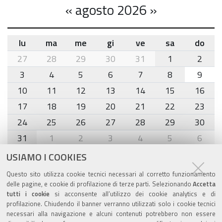
«
agosto 2026
»
lu
ma
me
gi
ve
sa
do
month-
27
28
29
30
31
1
2
8
3
4
5
6
7
8
9
10
11
12
13
14
15
16
17
18
19
20
21
22
23
24
25
26
27
28
29
30
31
1
2
3
4
5
6
USIAMO I COOKIES
Agenda eventi
Questo sito utilizza cookie tecnici necessari al corretto funzionamento
delle pagine, e cookie di profilazione di terze parti. Selezionando
Accetta
torna alla sezione
tutti i cookie
si acconsente all’utilizzo dei cookie analytics e di
profilazione. Chiudendo il banner verranno utilizzati solo i cookie tecnici
necessari alla navigazione e alcuni contenuti potrebbero non essere