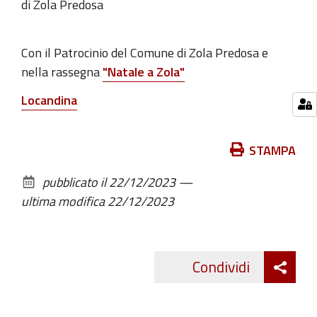
di Zola Predosa
Con il Patrocinio del Comune di Zola Predosa e
nella rassegna
"Natale a Zola"
Locandina
Azioni
STAMPA
sul
pubblicato il
22/12/2023
—
documento
ultima modifica
22/12/2023
Att
Condividi
Twitte
cond