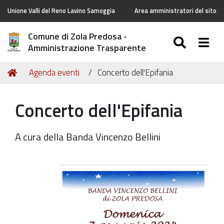
Unione Valli del Reno Lavino Samoggia
Area amministratori del sito
Comune di Zola Predosa -
SEARC
Togg
Amministrazione Trasparente
Tu
Home
Agenda eventi
Concerto dell'Epifania
sei
qui:
Concerto dell'Epifania
A cura della Banda Vincenzo Bellini
https://old.comune.zolapredosa.bo.it/events/concerto-
dellepifania
Concerto
dell'Epifania