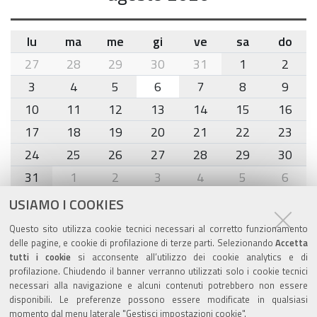
lu
ma
me
gi
ve
sa
do
month-
27
28
29
30
31
1
2
8
3
4
5
6
7
8
9
10
11
12
13
14
15
16
17
18
19
20
21
22
23
24
25
26
27
28
29
30
31
1
2
3
4
5
6
USIAMO I COOKIES
Agenda eventi
Questo sito utilizza cookie tecnici necessari al corretto funzionamento
delle pagine, e cookie di profilazione di terze parti. Selezionando
Accetta
torna alla sezione
tutti i cookie
si acconsente all’utilizzo dei cookie analytics e di
profilazione. Chiudendo il banner verranno utilizzati solo i cookie tecnici
necessari alla navigazione e alcuni contenuti potrebbero non essere
disponibili. Le preferenze possono essere modificate in qualsiasi
Valuta questo sito
momento dal menu laterale "Gestisci impostazioni cookie".