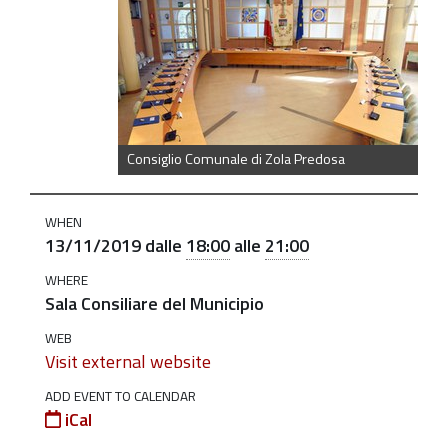
https://old.comune.zolapredosa.bo.it/events/consiglio-
comunale-
13-
novembre
Consiglio
comunale
Consiglio Comunale di Zola Predosa
in
seduta
WHEN
ordinaria
13/11/2019
dalle
18:00
alle
21:00
-
WHERE
13/11/2019
Sala Consiliare del Municipio
2019-
WEB
11-
Visit external website
13T18:00:00+01:00
ADD EVENT TO CALENDAR
2019-
iCal
11-