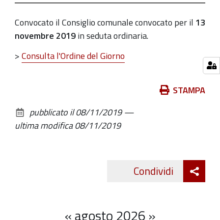
13T21:00:00+01:00
Convocato il Consiglio comunale convocato per il
13
Pubblicato
novembre 2019
in seduta ordinaria.
l'Odg
>
Consulta l'Ordine del Giorno
Azioni
STAMPA
sul
pubblicato il
08/11/2019
—
documento
ultima modifica
08/11/2019
Att
Condividi
Twitte
cond
«
agosto 2026
»