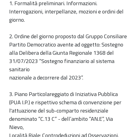
18,00
1. Formalità preliminari. Informazioni.
-
Interrogazioni, interpellanze, mozioni e ordini del
Sala
giorno.
Consiliare
2. Ordine del giorno proposto dal Gruppo Consiliare
Partito Democratico avente ad oggetto: Sostegno
alla Delibera della Giunta Regionale 1368 del
31/07/2023 “Sostegno finanziario al sistema
sanitario
nazionale a decorrere dal 2023”.
3. Piano Particolareggiato di Iniziativa Pubblica
(PUA I.P.) e rispettivo schema di convenzione per
l'attuazione del sub-comparto residenziale
denominato “C.13 C” - dell’ambito “AN.E”, Via
Nievo,
Località Riale: Controdeduzioni ad Osservazioni,