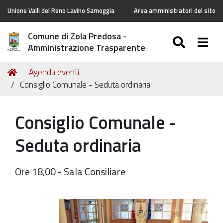
Unione Valli del Reno Lavino Samoggia
Area amministratori del sito
Comune di Zola Predosa -
SEARC
Togg
Amministrazione Trasparente
Tu
Home
Agenda eventi
sei
Consiglio Comunale - Seduta ordinaria
qui:
Consiglio Comunale -
Seduta ordinaria
Ore 18,00 - Sala Consiliare
https://old.comune.zolapredosa.bo.it/events/consiglio-
comunale-