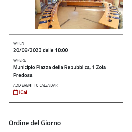
20-
settembre-
2023
Consiglio
Comunale
WHEN
-
20/09/2023
dalle
18:00
Seduta
WHERE
ordinaria
Municipio Piazza della Repubblica, 1 Zola
2023-
Predosa
09-
ADD EVENT TO CALENDAR
20T18:00:00+02:00
iCal
2023-
09-
20T23:59:59+02:00
Ordine del Giorno
Ore