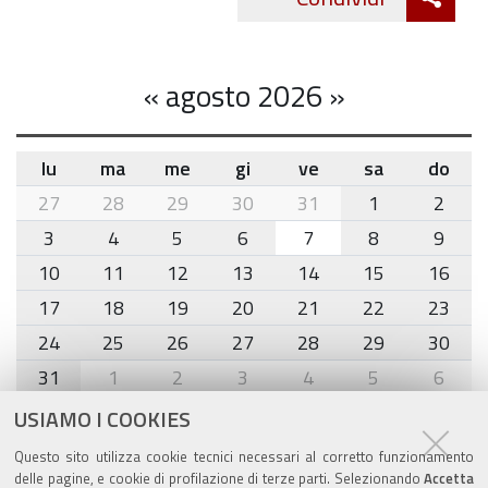
Twitte
cond
«
agosto 2026
»
lu
ma
me
gi
ve
sa
do
month-
27
28
29
30
31
1
2
8
3
4
5
6
7
8
9
10
11
12
13
14
15
16
17
18
19
20
21
22
23
24
25
26
27
28
29
30
31
1
2
3
4
5
6
USIAMO I COOKIES
Agenda eventi
Questo sito utilizza cookie tecnici necessari al corretto funzionamento
delle pagine, e cookie di profilazione di terze parti. Selezionando
Accetta