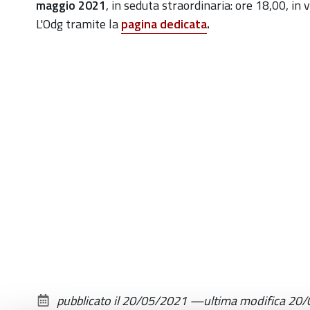
comunale-
maggio 2021
, in seduta straordinaria: ore 18,00, in
convocato-
L'Odg tramite la
pagina dedicata
.
per-
il-
26-
maggio-
2021-
in-
seduta-
straordinaria
Consiglio
comunale
convocato
per
il
26
pubblicato il
20/05/2021
—
ultima modifica
20/
maggio