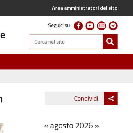
Area amministratori del sito
facebook
youtube
newsletter
telegr
Seguici su
te
Cerca
nel
sito
n
Attiva
Condividi
Twitter
Fa
condivi
«
agosto 2026
»