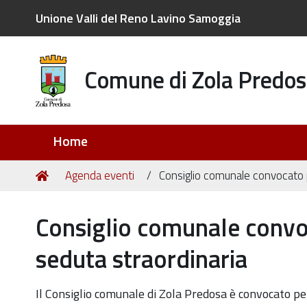
Unione Valli del Reno Lavino Samoggia
Comune di Zola Predos
Sezioni
Home
Tu
Home
Agenda eventi
Consiglio comunale convocato p
sei
qui:
Consiglio comunale convoc
seduta straordinaria
https://old.comune.zolapredosa.bo.it/events/consigli
Il Consiglio comunale di Zola Predosa è convocato p