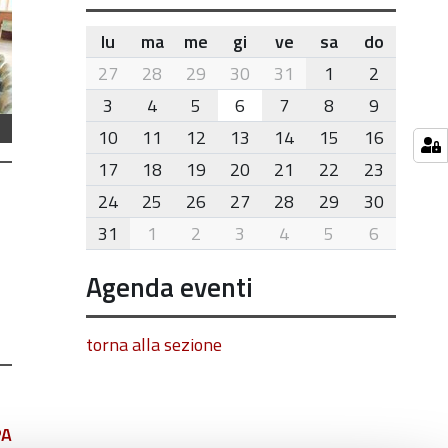
lu
ma
me
gi
ve
sa
do
month-
27
28
29
30
31
1
2
8
3
4
5
6
7
8
9
10
11
12
13
14
15
16
17
18
19
20
21
22
23
24
25
26
27
28
29
30
31
1
2
3
4
5
6
Agenda eventi
torna alla sezione
PA