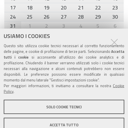
17
18
19
20
21
22
23
24
25
26
27
28
29
30
31
1
2
3
4
5
6
USIAMO I COOKIES
Agenda eventi
Questo sito utilizza cookie tecnici necessari al corretto funzionamento
delle pagine, e cookie di profilazione di terze parti. Selezionando
Accetta
torna alla sezione
tutti i cookie
si acconsente all’utilizzo dei cookie analytics e di
profilazione. Chiudendo il banner verranno utilizzati solo i cookie tecnici
necessari alla navigazione e alcuni contenuti potrebbero non essere
disponibili. Le preferenze possono essere modificate in qualsiasi
momento dal menu laterale "Gestisci impostazioni cookie".
Valuta questo sito
Per maggiori informazioni, ti invitiamo a consultare la nostra
Cookie
Policy
.
SOLO COOKIE TECNICI
Sito istituzionale Comune di Zola Predosa
ACCETTA TUTTO