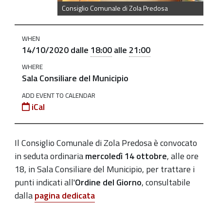
Consiglio
Consiglio Comunale di Zola Predosa
Comunale
il
WHEN
14
14/10/2020
dalle
18:00
alle
21:00
ottobre
WHERE
2020-
Sala Consiliare del Municipio
10-
ADD EVENT TO CALENDAR
14T18:00:00+02:00
iCal
2020-
10-
Il Consiglio Comunale di Zola Predosa è convocato
14T21:00:00+02:00
in seduta ordinaria
mercoledì 14 ottobre
, alle ore
18, in Sala Consiliare del Municipio, per trattare i
punti indicati all'
Ordine del Giorno
, consultabile
dalla
pagina dedicata