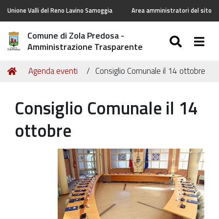
Unione Valli del Reno Lavino Samoggia
Area amministratori del sito
Comune di Zola Predosa -
SEARC
Togg
Amministrazione Trasparente
Tu
Home
Agenda eventi
Consiglio Comunale il 14 ottobre
sei
qui:
Consiglio Comunale il 14
ottobre
https://old.comune.zolapredosa.bo.it/events/consiglio-
comunale-
il-
14-
ottobre