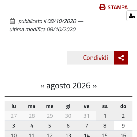
Azioni
STAMPA
sul
pubblicato il
08/10/2020
—
documento
ultima modifica
08/10/2020
Att
Condividi
Twitte
cond
«
agosto 2026
»
lu
ma
me
gi
ve
sa
do
month-
27
28
29
30
31
1
2
8
3
4
5
6
7
8
9
10
11
12
13
14
15
16