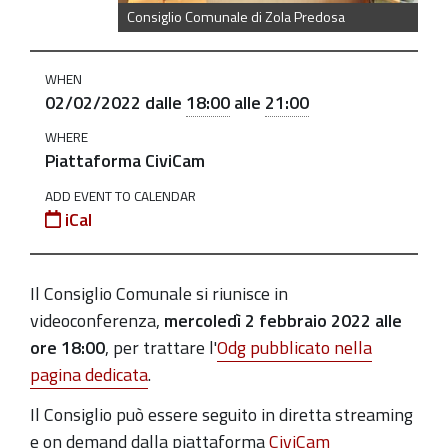
Consiglio
Consiglio Comunale di Zola Predosa
Comunale
il
WHEN
2
02/02/2022
dalle
18:00
alle
21:00
febbraio
WHERE
2022-
Piattaforma CiviCam
02-
ADD EVENT TO CALENDAR
02T18:00:00+01:00
iCal
2022-
02-
Il Consiglio Comunale si riunisce in
02T21:00:00+01:00
videoconferenza,
mercoledì 2 febbraio 2022 alle
ore 18:00
, per trattare l'
Odg pubblicato nella
pagina dedicata
.
Il Consiglio può essere seguito in diretta streaming
e on demand dalla piattaforma
CiviCam