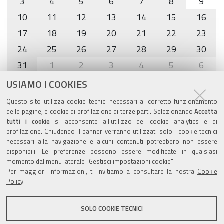
3
4
5
6
7
8
9
10
11
12
13
14
15
16
17
18
19
20
21
22
23
24
25
26
27
28
29
30
31
1
2
3
4
5
6
USIAMO I COOKIES
Agenda eventi
Questo sito utilizza cookie tecnici necessari al corretto funzionamento
delle pagine, e cookie di profilazione di terze parti. Selezionando
Accetta
torna alla sezione
tutti i cookie
si acconsente all’utilizzo dei cookie analytics e di
profilazione. Chiudendo il banner verranno utilizzati solo i cookie tecnici
necessari alla navigazione e alcuni contenuti potrebbero non essere
disponibili. Le preferenze possono essere modificate in qualsiasi
Valuta questo sito
momento dal menu laterale "Gestisci impostazioni cookie".
Per maggiori informazioni, ti invitiamo a consultare la nostra
Cookie
Policy
.
SOLO COOKIE TECNICI