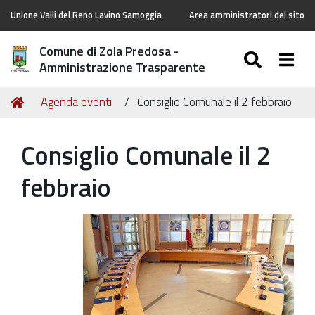
Unione Valli del Reno Lavino Samoggia
Area amministratori del sito
Comune di Zola Predosa -
SEARC
Togg
Amministrazione Trasparente
Tu
Home
Agenda eventi
Consiglio Comunale il 2 febbraio
sei
qui:
Consiglio Comunale il 2
febbraio
https://old.comune.zolapredosa.bo.it/events/consiglio-
comunale-
il-
2-
febbraio