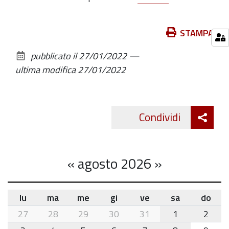
Azioni
STAMPA
sul
pubblicato il
27/01/2022
—
documento
ultima modifica
27/01/2022
Att
Condividi
Twitte
cond
«
agosto 2026
»
lu
ma
me
gi
ve
sa
do
month-
27
28
29
30
31
1
2
8