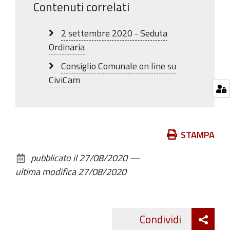
Contenuti correlati
2 settembre 2020 - Seduta
Ordinaria
Consiglio Comunale on line su
CiviCam
Azioni
STAMPA
sul
pubblicato il
27/08/2020
—
documento
ultima modifica
27/08/2020
Att
Condividi
Twitte
cond