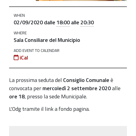
Consiglio
Comunale
WHEN
il
02/09/2020
dalle
18:00
alle
20:30
2
WHERE
settembre
Sala Consiliare del Municipio
2020-
ADD EVENT TO CALENDAR
09-
iCal
02T18:00:00+02:00
2020-
La prossima seduta del
Consiglio Comunale
è
09-
convocata per
mercoledì 2 settembre 2020
alle
02T20:30:00+02:00
ore 18
, presso la sede Municipale.
L'Odg tramite il link a fondo pagina.