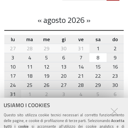
«
agosto 2026
»
lu
ma
me
gi
ve
sa
do
month-
27
28
29
30
31
1
2
8
3
4
5
6
7
8
9
10
11
12
13
14
15
16
17
18
19
20
21
22
23
24
25
26
27
28
29
30
31
1
2
3
4
5
6
USIAMO I COOKIES
Agenda eventi
Questo sito utilizza cookie tecnici necessari al corretto funzionamento
delle pagine, e cookie di profilazione di terze parti. Selezionando
Accetta
torna alla sezione
tutti i cookie
si acconsente all’utilizzo dei cookie analytics e di