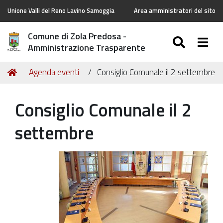
Unione Valli del Reno Lavino Samoggia
Area amministratori del sito
Comune di Zola Predosa -
SEARC
Togg
Amministrazione Trasparente
Tu
Home
Agenda eventi
Consiglio Comunale il 2 settembre
sei
qui:
Consiglio Comunale il 2
settembre
https://old.comune.zolapredosa.bo.it/events/consiglio-
comunale-
il-
2-
settembre