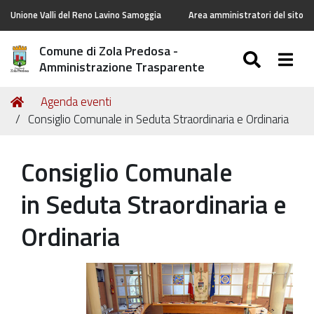
Unione Valli del Reno Lavino Samoggia
Area amministratori del sito
Comune di Zola Predosa -
SEARC
Togg
Amministrazione Trasparente
Tu
Home
Agenda eventi
sei
Consiglio Comunale in Seduta Straordinaria e Ordinaria
qui:
Consiglio Comunale
in Seduta Straordinaria e
Ordinaria
https://old.comune.zolapredosa.bo.it/events/consiglio-
comunale-
in-