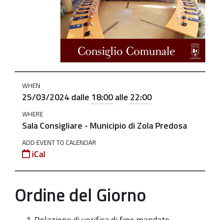
seduta-
straordinaria-
e-
ordinaria
Consiglio
Comunale
WHEN
in Seduta
25/03/2024
dalle
18:00
alle
22:00
Straordinaria
WHERE
e
Sala Consigliare - Municipio di Zola Predosa
Ordinaria
ADD EVENT TO CALENDAR
2024-
iCal
03-
25T18:00:00+01:00
Ordine del Giorno
2024-
03-
25T22:00:00+01:00
Relazione di verifica di fine mandato.