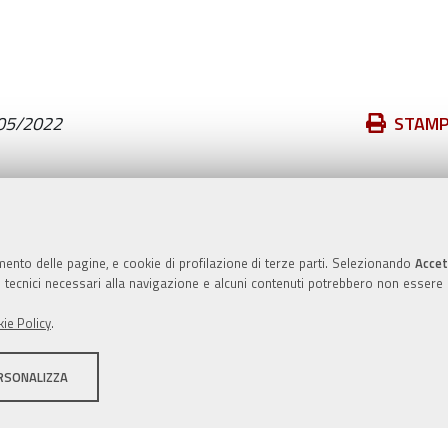
Azioni
05/2022
STAM
sul
documento
Valuta questo sito
mento delle pagine, e cookie di profilazione di terze parti. Selezionando
Accet
ie tecnici necessari alla navigazione e alcuni contenuti potrebbero non essere
ie Policy
.
RSONALIZZA