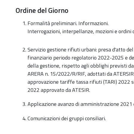
https://old.comune.zolapredosa.bo.it/events/consigli
Ordine del Giorno
comunale-
seduta-
Formalità preliminari. Informazioni.
ordinaria
Interrogazioni,
interpellanze, mozioni e ordini 
Consiglio
Comunale
Servizio gestione rifiuti urbani: presa d'atto d
-
finanziario periodo regolatorio 2022-2025 e d
Seduta
della gestione, rispetto agli obblighi previsti da
Ordinaria
ARERA n. 15/2022/R/RIF, adottati da ATERSIR;
2022-
approvazione tariffe tassa rifiuti (TARI) 2022 
05-
2022 approvato da ATESIR.
31T18:00:00+02:00
Applicazione avanzo di amministrazione 2021 e 
2022-
05-
Comunicazioni dei gruppi consiliari.
31T22:20:00+02:00
Ore