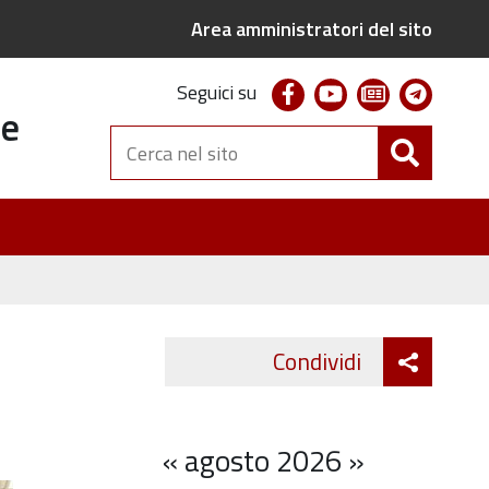
Area amministratori del sito
facebook
youtube
newsletter
telegr
Seguici su
te
Cerca
nel
sito
Attiva
Condividi
Twitter
Fa
condivi
«
agosto 2026
»