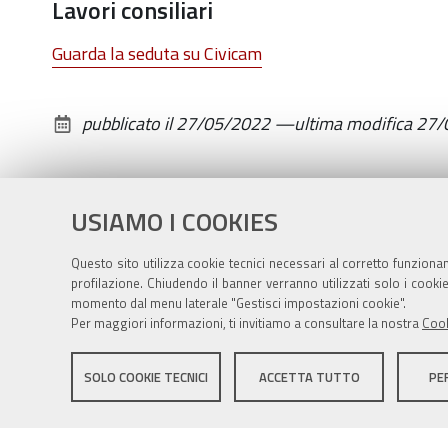
Lavori consiliari
18,00
-
Guarda la seduta su Civicam
Sala
Consiliare
pubblicato il
27/05/2022
—
ultima modifica
27/
USIAMO I COOKIES
Questo sito utilizza cookie tecnici necessari al corretto funziona
profilazione. Chiudendo il banner verranno utilizzati solo i cook
momento dal menu laterale "Gestisci impostazioni cookie".
Per maggiori informazioni, ti invitiamo a consultare la nostra
Cook
Sito istituzionale Comune di Zola Predosa
SOLO COOKIE TECNICI
ACCETTA TUTTO
PE