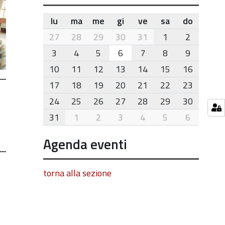
lu
ma
me
gi
ve
sa
do
month-
27
28
29
30
31
1
2
8
3
4
5
6
7
8
9
10
11
12
13
14
15
16
17
18
19
20
21
22
23
24
25
26
27
28
29
30
31
1
2
3
4
5
6
Agenda eventi
torna alla sezione