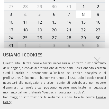
month-
27
28
29
30
31
1
2
8
3
4
5
6
7
8
9
10
11
12
13
14
15
16
17
18
19
20
21
22
23
24
25
26
27
28
29
30
31
1
2
3
4
5
6
USIAMO I COOKIES
Agenda eventi
Questo sito utilizza cookie tecnici necessari al corretto funzionamento
delle pagine, e cookie di profilazione di terze parti. Selezionando
Accetta
torna alla sezione
tutti i cookie
si acconsente all’utilizzo dei cookie analytics e di
profilazione. Chiudendo il banner verranno utilizzati solo i cookie tecnici
necessari alla navigazione e alcuni contenuti potrebbero non essere
disponibili. Le preferenze possono essere modificate in qualsiasi
Valuta questo sito
momento dal menu laterale "Gestisci impostazioni cookie".
Per maggiori informazioni, ti invitiamo a consultare la nostra
Cookie
Policy
.