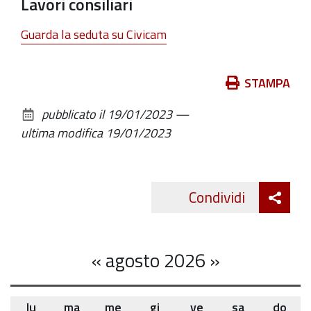
Lavori consiliari
Guarda la seduta su Civicam
Azioni
STAMPA
sul
pubblicato il
19/01/2023
—
documento
ultima modifica
19/01/2023
Att
Condividi
Twitte
cond
«
agosto 2026
»
lu
ma
me
gi
ve
sa
do