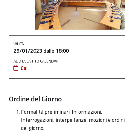
seduta-
ordinaria-
25-
feb-
2023
WHEN
Consiglio
25/01/2023
dalle
18:00
Comunale
ADD EVENT TO CALENDAR
-
iCal
Seduta
Ordinaria
2023-
Ordine del Giorno
01-
25T18:00:00+01:00
Formalità preliminari. Informazioni.
2023-
Interrogazioni, interpellanze, mozioni e ordini
01-
del giorno.
25T23:59:59+01:00