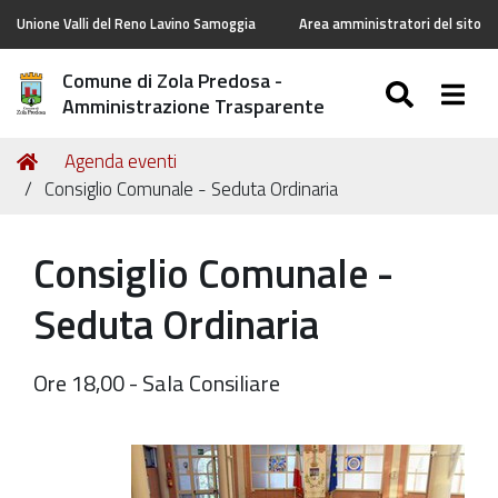
Unione Valli del Reno Lavino Samoggia
Area amministratori del sito
Comune di Zola Predosa -
SEARC
Togg
Amministrazione Trasparente
Tu
Home
Agenda eventi
sei
Consiglio Comunale - Seduta Ordinaria
qui:
Consiglio Comunale -
Seduta Ordinaria
Ore 18,00 - Sala Consiliare
https://old.comune.zolapredosa.bo.it/events/consiglio-
comunale-