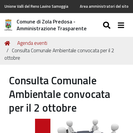
Unione Valli del Reno Lavino Samoggia
Area amministratori del sito
Comune di Zola Predosa -
SEARC
Togg
Amministrazione Trasparente
Tu
Home
Agenda eventi
sei
Consulta Comunale Ambientale convocata per il 2
qui:
ottobre
Consulta Comunale
Ambientale convocata
per il 2 ottobre
https://old.comune.zolapredosa.bo.it/events/consulta-
ambientale-