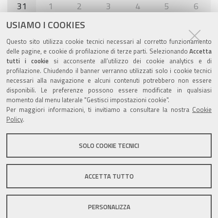
31
1
2
3
4
5
6
USIAMO I COOKIES
Agenda eventi
Questo sito utilizza cookie tecnici necessari al corretto funzionamento
delle pagine, e cookie di profilazione di terze parti. Selezionando
Accetta
torna alla sezione
tutti i cookie
si acconsente all’utilizzo dei cookie analytics e di
profilazione. Chiudendo il banner verranno utilizzati solo i cookie tecnici
necessari alla navigazione e alcuni contenuti potrebbero non essere
disponibili. Le preferenze possono essere modificate in qualsiasi
Valuta questo sito
momento dal menu laterale "Gestisci impostazioni cookie".
Per maggiori informazioni, ti invitiamo a consultare la nostra
Cookie
Policy
.
SOLO COOKIE TECNICI
Sito istituzionale Comune di Zola Predosa
ACCETTA TUTTO
PERSONALIZZA
Privacy policy
|
DPO
|
Accessibilità