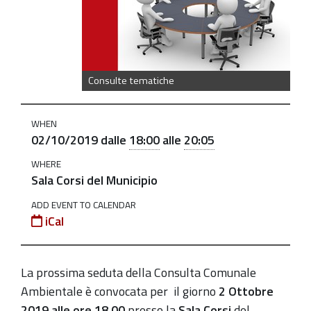
2-
10-
2019
Consulta
Consulte tematiche
Comunale
Ambientale
WHEN
convocata
02/10/2019
dalle
18:00
alle
20:05
per
WHERE
il
Sala Corsi del Municipio
2
ottobre
ADD EVENT TO CALENDAR
iCal
2019-
10-
02T18:00:00+02:00
La prossima seduta della Consulta Comunale
2019-
Ambientale è convocata per il giorno
2 Ottobre
10-
2019 alle ore 18,00
presso la
Sala Corsi
del