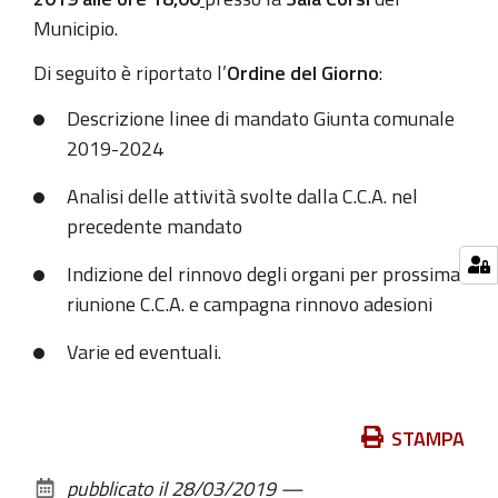
02T20:05:00+02:00
Municipio.
Di seguito è riportato l’
Ordine del Giorno
:
Descrizione linee di mandato Giunta comunale
2019-2024
Analisi delle attività svolte dalla C.C.A. nel
precedente mandato
Indizione del rinnovo degli organi per prossima
riunione C.C.A. e campagna rinnovo adesioni
Varie ed eventuali.
Azioni
STAMPA
sul
pubblicato il
28/03/2019
—
documento