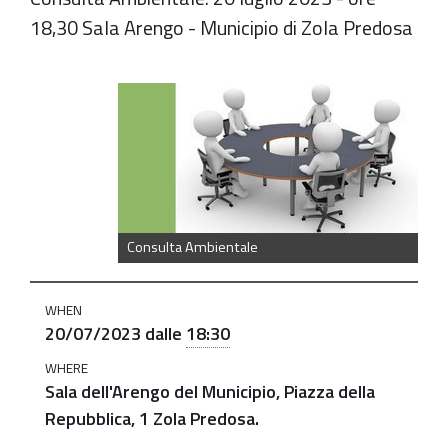
18,30 Sala Arengo - Municipio di Zola Predosa
https://old.comune.zolapredosa.bo.it/events/consulta-
ambientale-
20-
luglio-
2023
Convocazione
Consulta Ambientale
Consulta
Ambientale:
WHEN
20
20/07/2023
dalle
18:30
luglio
WHERE
2023
Sala dell'Arengo del Municipio, Piazza della
-
Repubblica, 1 Zola Predosa.
ore