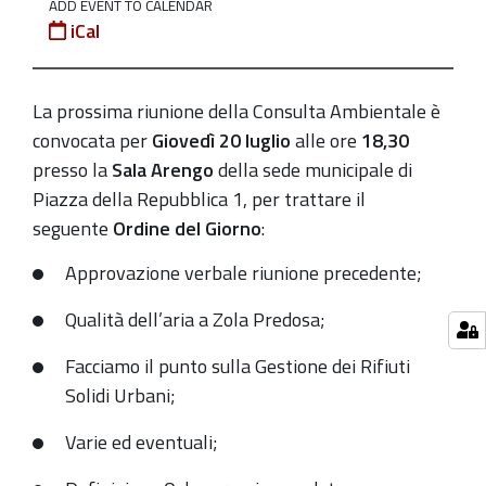
18,30
ADD EVENT TO CALENDAR
iCal
2023-
07-
20T18:30:00+02:00
La prossima riunione della Consulta Ambientale è
2023-
convocata per
Giovedì 20 luglio
alle o
re
18,30
07-
presso la
Sala Arengo
della sede municipale di
20T23:59:59+02:00
Piazza della Repubblica 1, per trattare il
seguente
Ordine del Giorno
:
Sala
Arengo
Approvazione verbale riunione precedente;
-
Qualità dell’aria a Zola Predosa;
Sede
Municipale
Facciamo il punto sulla Gestione dei Rifiuti
Convocazione
Solidi Urbani;
Consulta
Ambientale:
Varie ed eventuali;
20