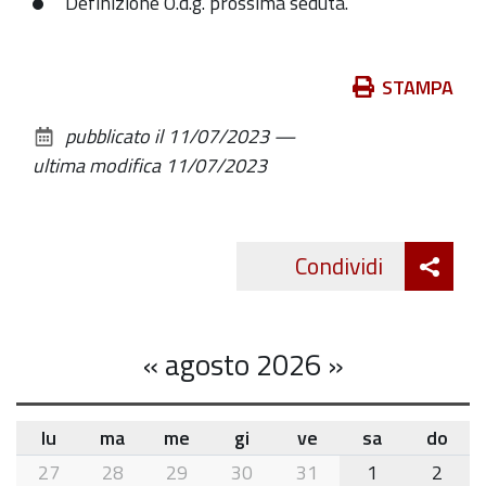
Definizione O.d.g. prossima seduta.
luglio
2023
-
Azioni
STAMPA
ore
sul
18,30
pubblicato il
11/07/2023
—
documento
Sala
ultima modifica
11/07/2023
Arengo
-
Municipio
Att
Condividi
di
Twitte
cond
Zola
Predosa
«
agosto 2026
»
lu
ma
me
gi
ve
sa
do
month-
27
28
29
30
31
1
2