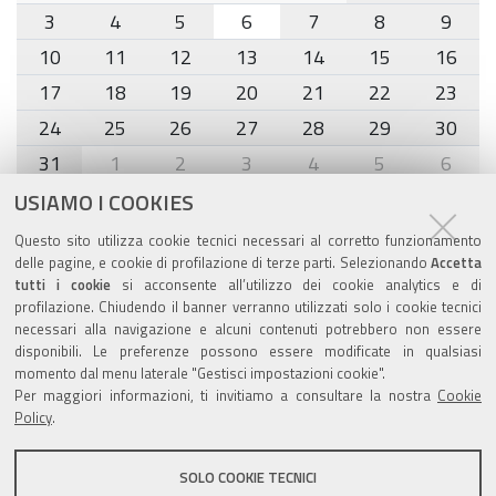
8
3
4
5
6
7
8
9
10
11
12
13
14
15
16
17
18
19
20
21
22
23
24
25
26
27
28
29
30
31
1
2
3
4
5
6
USIAMO I COOKIES
Agenda eventi
Questo sito utilizza cookie tecnici necessari al corretto funzionamento
delle pagine, e cookie di profilazione di terze parti. Selezionando
Accetta
torna alla sezione
tutti i cookie
si acconsente all’utilizzo dei cookie analytics e di
profilazione. Chiudendo il banner verranno utilizzati solo i cookie tecnici
necessari alla navigazione e alcuni contenuti potrebbero non essere
disponibili. Le preferenze possono essere modificate in qualsiasi
momento dal menu laterale "Gestisci impostazioni cookie".
Valuta questo sito
Per maggiori informazioni, ti invitiamo a consultare la nostra
Cookie
Policy
.
SOLO COOKIE TECNICI