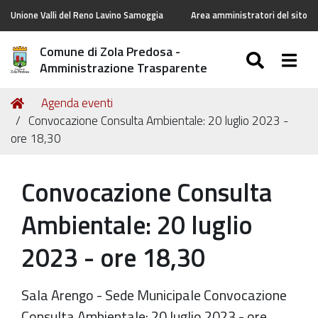
Unione Valli del Reno Lavino Samoggia
Area amministratori del sito
Comune di Zola Predosa -
SEARC
Togg
Amministrazione Trasparente
Tu
Home
Agenda eventi
sei
Convocazione Consulta Ambientale: 20 luglio 2023 -
qui:
ore 18,30
Convocazione Consulta
Ambientale: 20 luglio
2023 - ore 18,30
Sala Arengo - Sede Municipale Convocazione
Consulta Ambientale: 20 luglio 2023 - ore