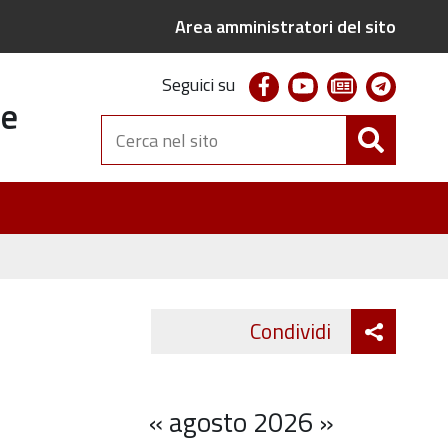
Area amministratori del sito
facebook
youtube
newsletter
telegr
Seguici su
te
Cerca
nel
sito
Attiva
Condividi
Twitter
Fa
condivi
«
agosto 2026
»