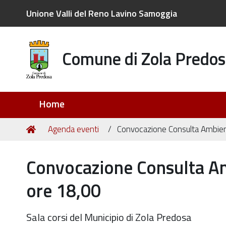
Unione Valli del Reno Lavino Samoggia
Comune di Zola Predos
Sezioni
Home
Tu
Home
Agenda eventi
Convocazione Consulta Ambien
sei
qui:
Convocazione Consulta A
ore 18,00
Sala corsi del Municipio di Zola Predosa