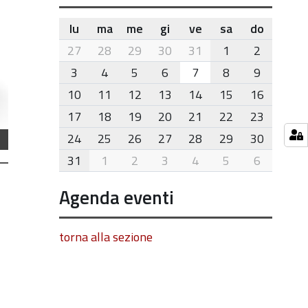
lu
ma
me
gi
ve
sa
do
month-
27
28
29
30
31
1
2
8
3
4
5
6
7
8
9
10
11
12
13
14
15
16
17
18
19
20
21
22
23
24
25
26
27
28
29
30
31
1
2
3
4
5
6
Agenda eventi
torna alla sezione