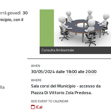
a-
errà giovedì
30
cipio, con il
Consulta Ambientale
WHEN
30/05/2024
dalle
18:00
alle
20:00
WHERE
Sala corsi del Municipio - accesso da
lla
Piazza Di Vittorio Zola Predosa.
ADD EVENT TO CALENDAR
iCal