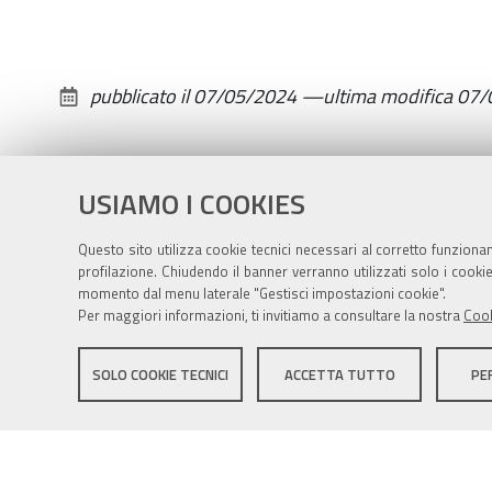
05-
30T18:00:00+02:00
2024-
pubblicato il
07/05/2024
—
ultima modifica
07/
05-
30T20:00:00+02:00
Sala
USIAMO I COOKIES
corsi
del
Questo sito utilizza cookie tecnici necessari al corretto funziona
profilazione. Chiudendo il banner verranno utilizzati solo i cook
Municipio
momento dal menu laterale "Gestisci impostazioni cookie".
di
Per maggiori informazioni, ti invitiamo a consultare la nostra
Cook
Zola
Sito istituzionale Comune di Zola Predosa
Predosa
SOLO COOKIE TECNICI
ACCETTA TUTTO
PE
Privacy policy
|
DPO
|
Accessibilità