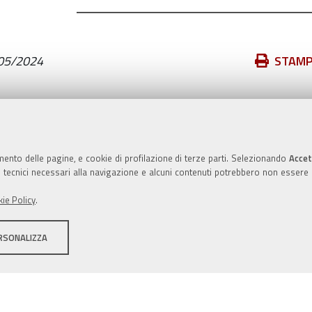
Azioni
05/2024
STAM
sul
documento
Valuta questo sito
mento delle pagine, e cookie di profilazione di terze parti. Selezionando
Accet
ie tecnici necessari alla navigazione e alcuni contenuti potrebbero non essere
ie Policy
.
RSONALIZZA