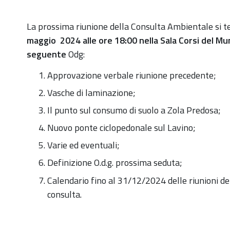
https://old.comune.zolapredosa.bo.it/events/consult
La prossima riunione della Consulta Ambientale si t
ambientale-
maggio
2024 alle ore 18:00 nella Sala Corsi del Muni
30-
seguente
Odg:
mag-
Approvazione verbale riunione precedente;
2024
Vasche di laminazione;
Convocazione
Il punto sul consumo di suolo a Zola Predosa;
Consulta
Ambientale:
Nuovo ponte ciclopedonale sul Lavino;
30
Varie ed eventuali;
maggio
Definizione O.d.g. prossima seduta;
2024
Calendario fino al 31/12/2024 delle riunioni de
-
consulta.
ore
18,00
2024-