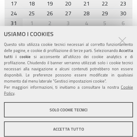
17
18
19
20
21
22
23
24
25
26
27
28
29
30
31
1
2
3
4
5
6
USIAMO I COOKIES
Agenda eventi
Questo sito utilizza cookie tecnici necessari al corretto funzionamento
delle pagine, e cookie di profilazione di terze parti. Selezionando
Accetta
torna alla sezione
tutti i cookie
si acconsente all’utilizzo dei cookie analytics e di
profilazione. Chiudendo il banner verranno utilizzati solo i cookie tecnici
necessari alla navigazione e alcuni contenuti potrebbero non essere
disponibili. Le preferenze possono essere modificate in qualsiasi
momento dal menu laterale "Gestisci impostazioni cookie".
Valuta questo sito
Per maggiori informazioni, ti invitiamo a consultare la nostra
Cookie
Policy
.
SOLO COOKIE TECNICI
Sito istituzionale Comune di Zola Predosa
ACCETTA TUTTO