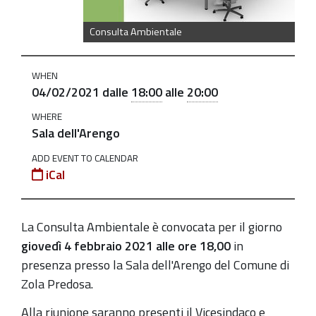
Consulta
Ambientale
Consulta Ambientale
il
4
WHEN
febbraio
04/02/2021
dalle
18:00
alle
20:00
2021
WHERE
2021-
Sala dell'Arengo
02-
ADD EVENT TO CALENDAR
04T18:00:00+01:00
iCal
2021-
02-
04T20:00:00+01:00
La Consulta Ambientale è convocata per il giorno
giovedì 4 febbraio 2021
alle ore
18,00
in
presenza presso la Sala dell'Arengo del Comune di
Zola Predosa.
Alla riunione saranno presenti il Vicesindaco e