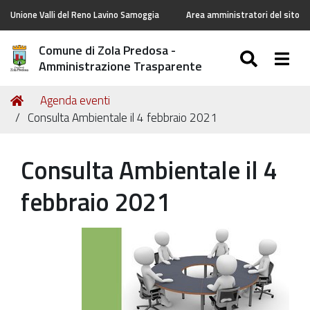
Unione Valli del Reno Lavino Samoggia
Area amministratori del sito
Comune di Zola Predosa -
SEARC
Togg
Amministrazione Trasparente
Tu
Home
Agenda eventi
sei
Consulta Ambientale il 4 febbraio 2021
qui:
Consulta Ambientale il 4
febbraio 2021
https://old.comune.zolapredosa.bo.it/events/consulta-
ambientale-
4-
febbraio