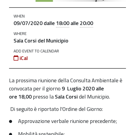
Consulta
Ambientale
WHEN
il
09/07/2020
dalle
18:00
alle
20:00
9
WHERE
luglio
Sala Corsi del Municipio
2020-
ADD EVENT TO CALENDAR
07-
iCal
09T18:00:00+02:00
2020-
La prossima riunione della Consulta Ambientale è
07-
convocata per il giorno
9 Luglio 2020
alle
09T20:00:00+02:00
ore
18,00
presso la
Sala Corsi
del Municipio.
Di seguito è riportato l'Ordine del Giorno:
Approvazione verbale riunione precedente;
Mobilità sostenibile;