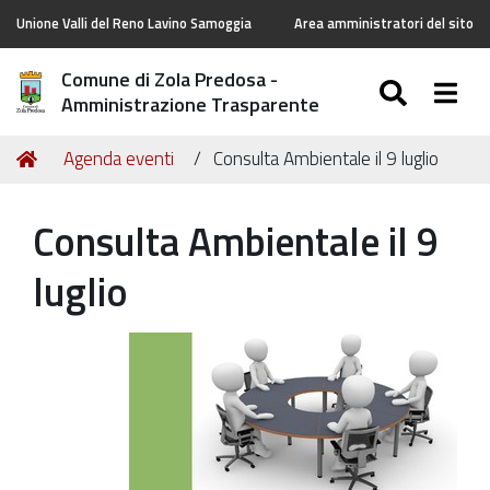
Unione Valli del Reno Lavino Samoggia
Area amministratori del sito
Comune di Zola Predosa -
SEARC
Togg
Amministrazione Trasparente
Tu
Home
Agenda eventi
Consulta Ambientale il 9 luglio
sei
qui:
Consulta Ambientale il 9
luglio
https://old.comune.zolapredosa.bo.it/events/consulta-
ambientale-
il-
9-
luglio