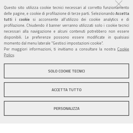
Agenda eventi
Questo sito utilizza cookie tecnici necessari al corretto funzionamento
delle pagine, e cookie di profilazione di terze parti. Selezionando
Accetta
torna alla sezione
tutti i cookie
si acconsente all’utilizzo dei cookie analytics e di
profilazione. Chiudendo il banner verranno utilizzati solo i cookie tecnici
necessari alla navigazione e alcuni contenuti potrebbero non essere
disponibili. Le preferenze possono essere modificate in qualsiasi
Valuta questo sito
momento dal menu laterale "Gestisci impostazioni cookie".
Per maggiori informazioni, ti invitiamo a consultare la nostra
Cookie
Policy
.
SOLO COOKIE TECNICI
Sito istituzionale Comune di Zola Predosa
ACCETTA TUTTO
PERSONALIZZA
Privacy policy
|
DPO
|
Accessibilità