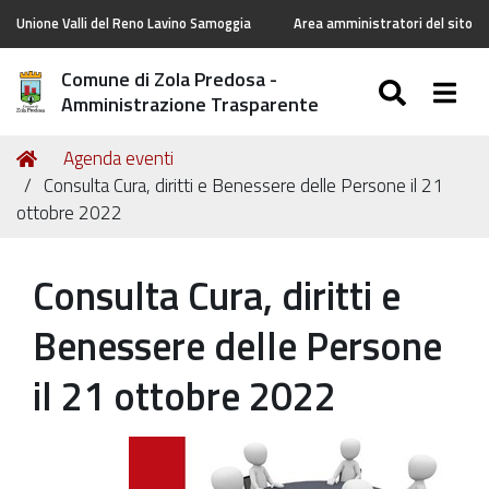
Unione Valli del Reno Lavino Samoggia
Area amministratori del sito
Comune di Zola Predosa -
SEARC
Togg
Amministrazione Trasparente
Tu
Home
Agenda eventi
sei
Consulta Cura, diritti e Benessere delle Persone il 21
qui:
ottobre 2022
Consulta Cura, diritti e
Benessere delle Persone
il 21 ottobre 2022
https://old.comune.zolapredosa.bo.it/events/consulta-
cura-