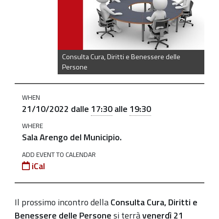
diritti-
e-
benessere-
delle-
Consulta Cura, Diritti e Benessere delle
persone-
Persone
21_ott_2022
Consulta
WHEN
Cura,
21/10/2022
dalle
17:30
alle
19:30
diritti
WHERE
e
Sala Arengo del Municipio.
Benessere
ADD EVENT TO CALENDAR
delle
iCal
Persone
il
21
Il prossimo incontro della
Consulta Cura, Diritti e
ottobre
Benessere delle Persone
si terrà
venerdì 21