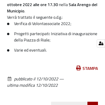
2022
ottobre 2022 alle ore 17.30
nella
Sala Arengo del
2022-
Municipio
.
10-
Verrà trattato il seguente o.d.g.:
21T17:30:00+02:00
Verifica di Volontassociate 2022;
2022-
Progetti partecipati: Iniziativa di inaugurazione
10-
della Piazza di Riale;
21T19:30:00+02:00
Varie ed eventuali.
Azioni
STAMPA
sul
pubblicato il
12/10/2022
—
documento
ultima modifica
12/10/2022
Att