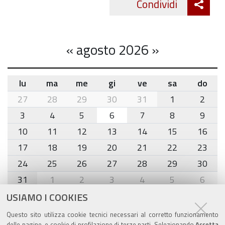
Condividi
Twitte
cond
«
agosto 2026
»
lu
ma
me
gi
ve
sa
do
month-
27
28
29
30
31
1
2
8
3
4
5
6
7
8
9
10
11
12
13
14
15
16
17
18
19
20
21
22
23
24
25
26
27
28
29
30
31
1
2
3
4
5
6
USIAMO I COOKIES
Agenda eventi
Questo sito utilizza cookie tecnici necessari al corretto funzionamento
delle pagine, e cookie di profilazione di terze parti. Selezionando
Accetta