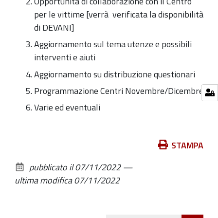
Opportunità di collaborazione con il Centro
18.30
per le vittime [verrà verificata la disponibilità
2022-
di DEVANI]
11-
Aggiornamento sul tema utenze e possibili
09T18:15:00+01:00
interventi e aiuti
2022-
Aggiornamento su distribuzione questionari
11-
09T20:15:00+01:00
Programmazione Centri Novembre/Dicembre
Varie ed eventuali
Azioni
STAMPA
sul
pubblicato il
07/11/2022
—
documento
ultima modifica
07/11/2022