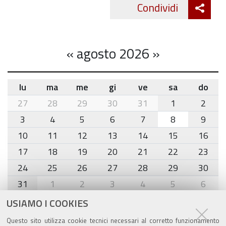
Att
Condividi
Twitte
cond
«
agosto 2026
»
lu
ma
me
gi
ve
sa
do
month-
27
28
29
30
31
1
2
8
3
4
5
6
7
8
9
10
11
12
13
14
15
16
17
18
19
20
21
22
23
24
25
26
27
28
29
30
31
1
2
3
4
5
6
USIAMO I COOKIES
Agenda eventi
Questo sito utilizza cookie tecnici necessari al corretto funzionamento