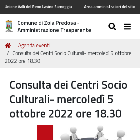
Unione Valli del Reno Lavino Samoggia
Area amministratori del sito
Comune di Zola Predosa -
SEARC
Togg
Amministrazione Trasparente
Tu
Home
Agenda eventi
sei
Consulta dei Centri Socio Culturali- mercoledì 5 ottobre
qui:
2022 ore 18.30
Consulta dei Centri Socio
Culturali- mercoledì 5
ottobre 2022 ore 18.30
https://old.comune.zolapredosa.bo.it/events/consulta-
dei-