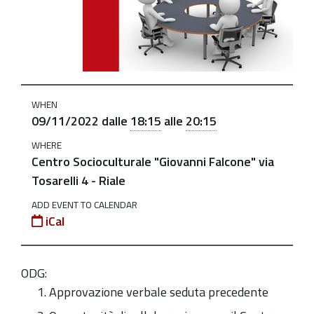
centri-
socio-
culturali-
9-
11-
WHEN
2022
09/11/2022
dalle
18:15
alle
20:15
Consulta
WHERE
dei
Centro Socioculturale "Giovanni Falcone" via
Centri
Tosarelli 4 - Riale
Socio
Culturali-
ADD EVENT TO CALENDAR
iCal
mercoledì
5
ottobre
ODG:
2022
Approvazione verbale seduta precedente
ore