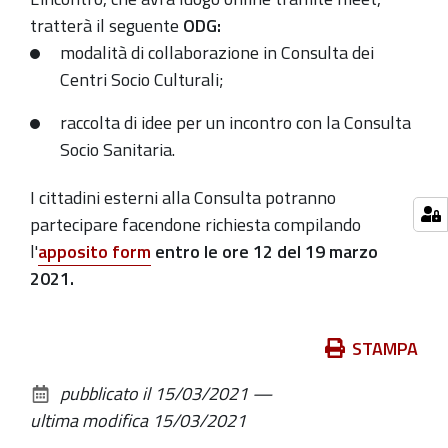
marzo
tratterà il seguente
ODG:
alle
modalità di collaborazione in Consulta dei
ore
Centri Socio Culturali;
18.
raccolta di idee per un incontro con la Consulta
2021-
Socio Sanitaria.
03-
19T18:00:00+01:00
I cittadini esterni alla Consulta potranno
2021-
partecipare facendone richiesta
compilando
03-
l'
apposito form
entro le ore 12 del 19 marzo
19T19:30:00+01:00
2021.
Azioni
STAMPA
sul
pubblicato il
15/03/2021
—
documento
ultima modifica
15/03/2021