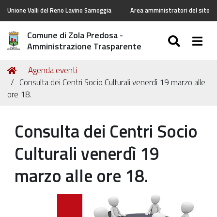
Unione Valli del Reno Lavino Samoggia
Area amministratori del sito
Comune di Zola Predosa -
SEARC
Togg
Amministrazione Trasparente
Tu
Home
Agenda eventi
sei
Consulta dei Centri Socio Culturali venerdì 19 marzo alle
qui:
ore 18.
Consulta dei Centri Socio
Culturali venerdì 19
marzo alle ore 18.
https://old.comune.zolapredosa.bo.it/events/consulta-
dei-