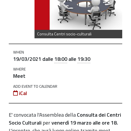
centri-
socio-
culturali-
venerdi-
Consulta Centri socio-culturali
19-
marzo-
alle-
WHEN
19/03/2021
dalle
18:00
alle
19:30
ore-
18
WHERE
Meet
Consulta
dei
ADD EVENT TO CALENDAR
iCal
Centri
Socio
Culturali
E' convocata l'Assemblea della
Consulta dei Centri
venerdì
Socio Culturali
per
venerdì 19 marzo alle ore 18.
19
L'incontro, che avrà luogo online tramite meet,