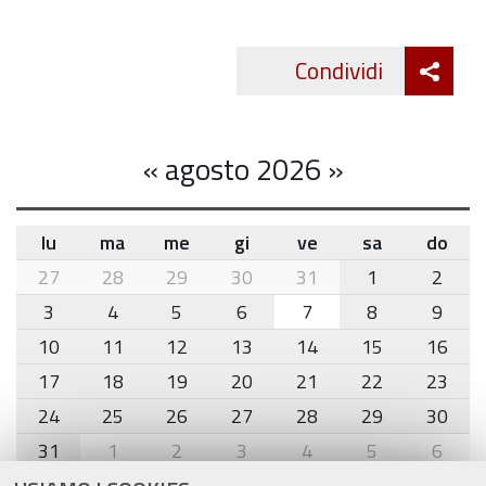
Att
Condividi
Twitte
cond
«
agosto 2026
»
lu
ma
me
gi
ve
sa
do
month-
27
28
29
30
31
1
2
8
3
4
5
6
7
8
9
10
11
12
13
14
15
16
17
18
19
20
21
22
23
24
25
26
27
28
29
30
31
1
2
3
4
5
6