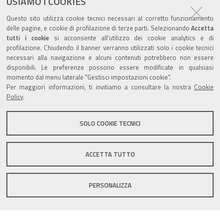
USIAMO I COOKIES
Agenda eventi
Questo sito utilizza cookie tecnici necessari al corretto funzionamento
delle pagine, e cookie di profilazione di terze parti. Selezionando
Accetta
torna alla sezione
tutti i cookie
si acconsente all’utilizzo dei cookie analytics e di
profilazione. Chiudendo il banner verranno utilizzati solo i cookie tecnici
necessari alla navigazione e alcuni contenuti potrebbero non essere
disponibili. Le preferenze possono essere modificate in qualsiasi
momento dal menu laterale "Gestisci impostazioni cookie".
Valuta questo sito
Per maggiori informazioni, ti invitiamo a consultare la nostra
Cookie
Policy
.
SOLO COOKIE TECNICI
Sito istituzionale Comune di Zola Predosa
ACCETTA TUTTO
PERSONALIZZA
Privacy policy
|
DPO
|
Accessibilità