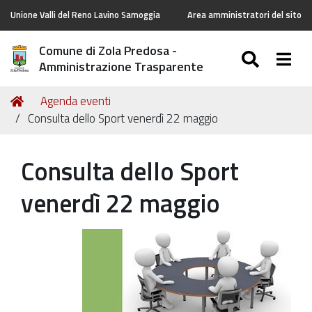
Unione Valli del Reno Lavino Samoggia
Area amministratori del sito
Comune di Zola Predosa -
SEARC
Togg
Amministrazione Trasparente
Tu
Home
Agenda eventi
sei
Consulta dello Sport venerdì 22 maggio
qui:
Consulta dello Sport
venerdì 22 maggio
https://old.comune.zolapredosa.bo.it/events/consulta-
dello-
sport-
venerdi-