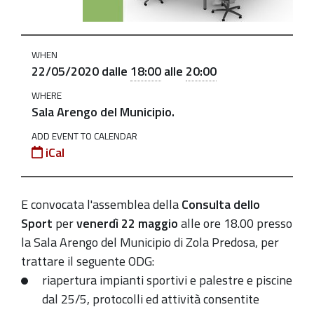
22-
maggio-
alle-
WHEN
ore-
22/05/2020
dalle
18:00
alle
20:00
18
WHERE
Consulta
Sala Arengo del Municipio.
dello
Sport
ADD EVENT TO CALENDAR
iCal
venerdì
22
maggio
E convocata l'assemblea della
Consulta dello
2020-
Sport
per
venerdì 22 maggio
alle ore 18.00 presso
05-
la Sala Arengo del Municipio di Zola Predosa, per
22T18:00:00+02:00
trattare il seguente ODG:
riapertura impianti sportivi e palestre e piscine
2020-
dal 25/5, protocolli ed attività consentite
05-