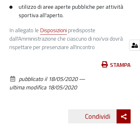
22T20:00:00+02:00
utilizzo di aree aperte pubbliche per attività
sportiva all'aperto.
In allegato le
Disposizioni
predisposte
dall'Amministrazione che ciascuno di noi/voi dovrà
rispettare per presenziare all'incontro
Azioni
STAMPA
sul
pubblicato il
18/05/2020
—
documento
ultima modifica
18/05/2020
Att
Condividi
Twitte
cond