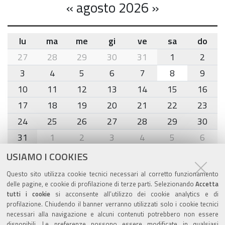
«
agosto 2026
»
lu
ma
me
gi
ve
sa
do
month-
27
28
29
30
31
1
2
8
3
4
5
6
7
8
9
10
11
12
13
14
15
16
17
18
19
20
21
22
23
24
25
26
27
28
29
30
31
1
2
3
4
5
6
USIAMO I COOKIES
Agenda eventi
Questo sito utilizza cookie tecnici necessari al corretto funzionamento
delle pagine, e cookie di profilazione di terze parti. Selezionando
Accetta
torna alla sezione
tutti i cookie
si acconsente all’utilizzo dei cookie analytics e di
profilazione. Chiudendo il banner verranno utilizzati solo i cookie tecnici
necessari alla navigazione e alcuni contenuti potrebbero non essere
disponibili. Le preferenze possono essere modificate in qualsiasi