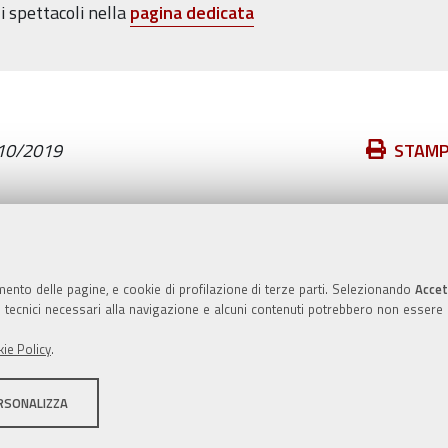
i spettacoli nella
pagina dedicata
Azioni
10/2019
STAM
sul
documento
Valuta questo sito
mento delle pagine, e cookie di profilazione di terze parti. Selezionando
Accet
ie tecnici necessari alla navigazione e alcuni contenuti potrebbero non essere
ie Policy
.
RSONALIZZA