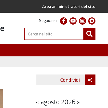
Area amministratori del sito
facebook
youtube
newsletter
telegr
Seguici su
te
Cerca
nel
sito
Attiva
Condividi
Twitter
Fa
condivi
«
agosto 2026
»