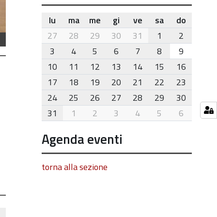
lu
ma
me
gi
ve
sa
do
month-
27
28
29
30
31
1
2
8
3
4
5
6
7
8
9
10
11
12
13
14
15
16
17
18
19
20
21
22
23
24
25
26
27
28
29
30
31
1
2
3
4
5
6
Agenda eventi
torna alla sezione