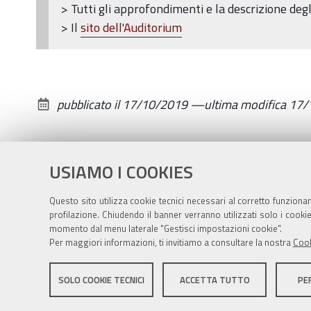
> Tutti gli approfondimenti e la descrizione degl
> Il
sito dell'Auditorium
pubblicato il
17/10/2019
—
ultima modifica
17/
USIAMO I COOKIES
Questo sito utilizza cookie tecnici necessari al corretto funziona
profilazione. Chiudendo il banner verranno utilizzati solo i cook
momento dal menu laterale "Gestisci impostazioni cookie".
Per maggiori informazioni, ti invitiamo a consultare la nostra
Cook
Sito istituzionale Comune di Zola Predosa
SOLO COOKIE TECNICI
ACCETTA TUTTO
PE