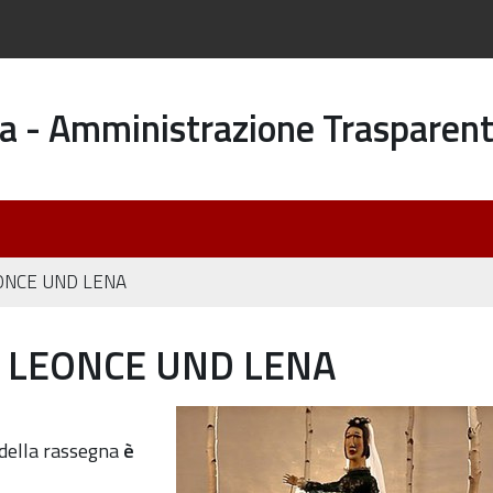
a - Amministrazione Trasparen
EONCE UND LENA
: LEONCE UND LENA
atura-
lo della rassegna
è