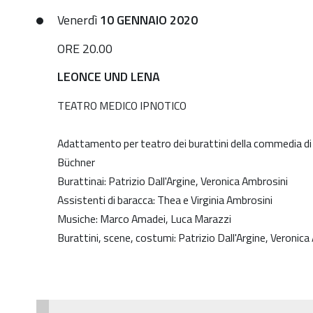
10-
Venerdì
10 GENNAIO 2020
1
ORE 20.00
Contronatura
2019-
LEONCE UND LENA
2020:
TEATRO MEDICO IPNOTICO
LEONCE
UND
Adattamento per teatro dei burattini della commedia d
LENA
Büchner
2020-
Burattinai: Patrizio Dall'Argine, Veronica Ambrosini
01-
Assistenti di baracca: Thea e Virginia Ambrosini
10T20:00:00+01:00
Musiche: Marco Amadei, Luca Marazzi
2020-
Burattini, scene, costumi: Patrizio Dall'Argine, Veronica
01-
10T22:30:00+01:00