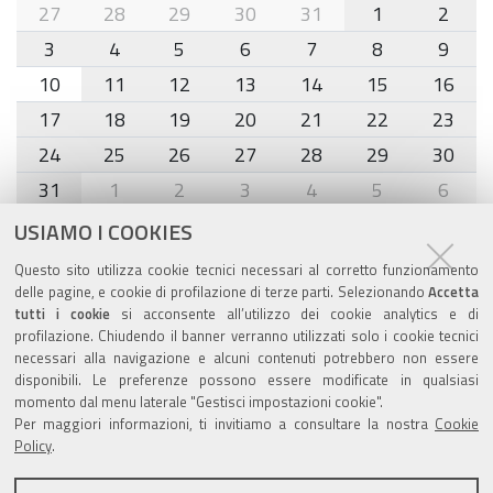
month-
27
28
29
30
31
1
2
8
3
4
5
6
7
8
9
10
11
12
13
14
15
16
17
18
19
20
21
22
23
24
25
26
27
28
29
30
31
1
2
3
4
5
6
USIAMO I COOKIES
Agenda eventi
Questo sito utilizza cookie tecnici necessari al corretto funzionamento
delle pagine, e cookie di profilazione di terze parti. Selezionando
Accetta
torna alla sezione
tutti i cookie
si acconsente all’utilizzo dei cookie analytics e di
profilazione. Chiudendo il banner verranno utilizzati solo i cookie tecnici
necessari alla navigazione e alcuni contenuti potrebbero non essere
disponibili. Le preferenze possono essere modificate in qualsiasi
Valuta questo sito
momento dal menu laterale "Gestisci impostazioni cookie".
Per maggiori informazioni, ti invitiamo a consultare la nostra
Cookie
Policy
.