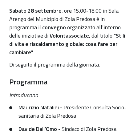
di
Sabato 28 settembre
, ore 15.00-18.00 in Sala
vita
Arengo del Municipio di Zola Predosa è in
e
programma il
convegno
organizzato all’interno
riscaldamento
delle iniziative di
Volontassociate,
dal titolo
"Stili
globale:
di vita e riscaldamento globale: cosa fare per
cosa
cambiare"
fare
per
Di seguito il programma della giornata.
cambiare"
Programma
2019-
09-
Introducono
28T15:00:00+02:00
Maurizio Natalini -
Presidente Consulta Socio-
2019-
sanitaria di Zola Predosa
09-
28T18:00:00+02:00
Davide Dall’Omo -
Sindaco di Zola Predosa