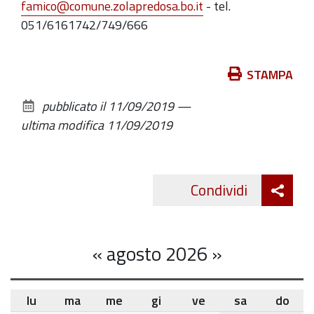
famico@comune.zolapredosa.bo.it
- tel.
051/6161742/749/666
Azioni
STAMPA
sul
pubblicato il
11/09/2019
—
documento
ultima modifica
11/09/2019
Att
Condividi
Twitte
cond
«
agosto 2026
»
lu
ma
me
gi
ve
sa
do