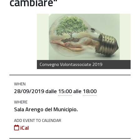
cambiare"
https://old.comune.zolapredosa.bo.it/events/convegno-
volontassociate-
stili-
di-
vita-
e-
Convegno Volontassociate 2019
riscaldamento-
globale-
WHEN
cosa-
28/09/2019
dalle
15:00
alle
18:00
fare-
per-
WHERE
Sala Arengo del Municipio.
cambiare
Convegno
ADD EVENT TO CALENDAR
iCal
Volontassociate:
"Stili