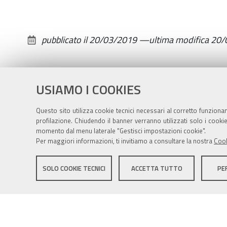
03-
25T17:45:00+01:00
pubblicato il
20/03/2019
—
ultima modifica
20/
2019-
03-
25T19:15:00+01:00
USIAMO I COOKIES
Conversazione
per
Questo sito utilizza cookie tecnici necessari al corretto funziona
genitori
profilazione. Chiudendo il banner verranno utilizzati solo i cook
al
momento dal menu laterale "Gestisci impostazioni cookie".
Nido
Per maggiori informazioni, ti invitiamo a consultare la nostra
Cook
Riale
Sito istituzionale Comune di Zola Predosa
SOLO COOKIE TECNICI
ACCETTA TUTTO
PE
Privacy policy
|
DPO
|
Accessibilità