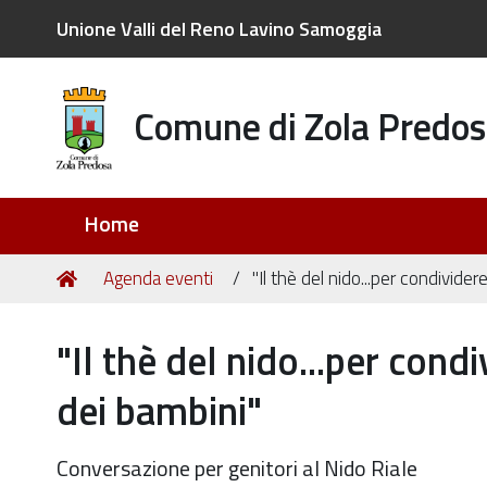
Unione Valli del Reno Lavino Samoggia
Comune di Zola Predos
Sezioni
Home
Tu
Home
Agenda eventi
"Il thè del nido...per condivide
sei
qui:
"Il thè del nido...per cond
dei bambini"
Conversazione per genitori al Nido Riale