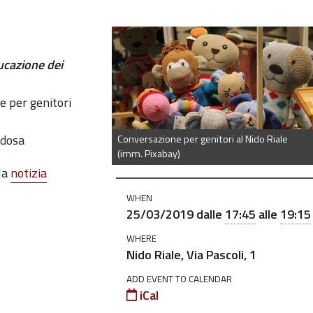
azione-
ducazione dei
e per genitori
redosa
Conversazione per genitori al Nido Riale
(imm. Pixabay)
la
notizia
WHEN
25/03/2019
dalle
17:45
alle
19:15
WHERE
Nido Riale, Via Pascoli, 1
ADD EVENT TO CALENDAR
iCal