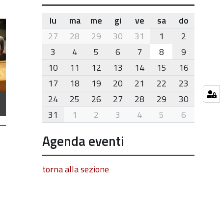
lu
ma
me
gi
ve
sa
do
month-
27
28
29
30
31
1
2
8
3
4
5
6
7
8
9
10
11
12
13
14
15
16
17
18
19
20
21
22
23
24
25
26
27
28
29
30
31
1
2
3
4
5
6
Agenda eventi
torna alla sezione