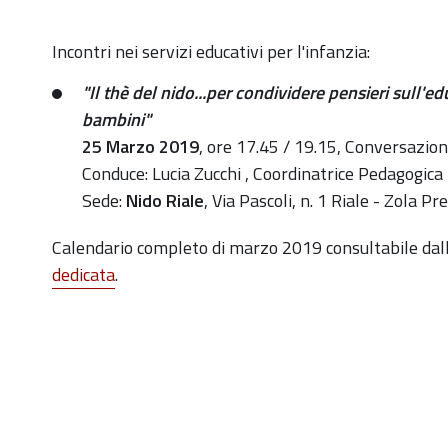
https://old.comune.zolapredosa.bo.it/events/convers
Incontri nei servizi educativi per l'infanzia:
per-
"Il thè del nido...per condividere pensieri sull'e
genitori-
bambini"
nido-
25 Marzo 2019
, ore 17.45 / 19.15, Conversazion
riale
Conduce: Lucia Zucchi , Coordinatrice Pedagogica
"Il
Sede:
Nido Riale
, Via Pascoli, n. 1 Riale - Zola P
thè
del
Calendario completo di marzo 2019 consultabile dal
nido...per
dedicata
.
condividere
pensieri
sull'educazione
dei
bambini"
2019-