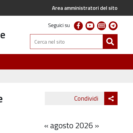
Area amministratori del sito
facebook
youtube
newsletter
telegr
Seguici su
te
Cerca
nel
sito
e
Attiva
Condividi
Twitter
Fa
condivi
«
agosto 2026
»