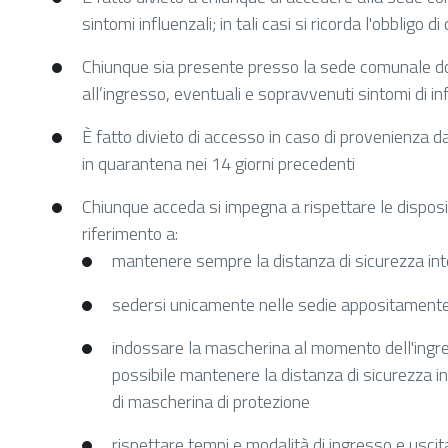
11T20:00:00+02:00
sintomi influenzali; in tali casi si ricorda l'obbligo d
Chiunque sia presente presso la sede comunale 
all’ingresso, eventuali e sopravvenuti sintomi di 
È fatto divieto di accesso in caso di provenienza d
in quarantena nei 14 giorni precedenti
Chiunque acceda si impegna a rispettare le disposiz
riferimento a:
mantenere sempre la distanza di sicurezza in
sedersi unicamente nelle sedie appositamente i
indossare la mascherina al momento dell'ingresso
possibile mantenere la distanza di sicurezza in
di mascherina di protezione
rispettare tempi e modalità di ingresso e usci