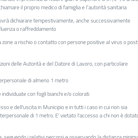
i chiamare il proprio medico di famiglia e l’autorità sanitaria
dovrà dichiarare tempestivamente, anche successivamente
influenza o raffreddamento
a zone a rischio o contatto con persone positive al virus o pos
ioni delle Autorità e del Datore di Lavoro, con particolare
terpersonale di almeno 1 metro
ndividuate con fogli bianchi e/o colorati
 e dell'uscita in Municipio e in tutti i caso in cui non sia
terpersonale di 1 metro. E' vietato l'accesso a chi non è dotat
ta, seguendo i relativi percorsi e osservando la distanza minim