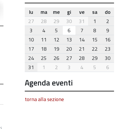
lu
ma
me
gi
ve
sa
do
month-
27
28
29
30
31
1
2
8
3
4
5
6
7
8
9
10
11
12
13
14
15
16
17
18
19
20
21
22
23
24
25
26
27
28
29
30
31
1
2
3
4
5
6
Agenda eventi
torna alla sezione
i