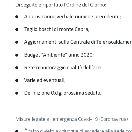
io-
Di seguito è riportato l'Ordine del Giorno:
giorno-
Approvazione verbale riunione precedente;
11-
giugno
Taglio boschi di monte Capra;
Convocazione
Aggiornamenti sulla Centrale di Teleriscaldamen
consulta
ambientale
Budget “Ambiente” anno 2020;
il
Rete monitoraggio qualità dell’aria;
giorno
11
Varie ed eventuali;
giugno
Definizione O.d.g. prossima seduta.
2020-
06-
11T18:00:00+02:00
Misure legate all’emergenza Covid-19 (Coronavirus)
2020-
06-
È fatto divieto a chiunque di accedere alla sede com