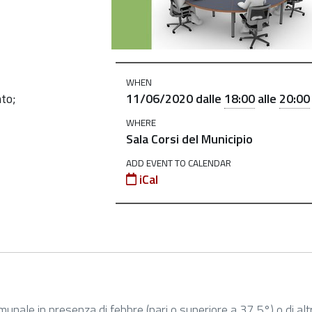
WHEN
11/06/2020
dalle
18:00
alle
20:00
to;
WHERE
Sala Corsi del Municipio
ADD EVENT TO CALENDAR
iCal
unale in presenza di febbre (pari o superiore a 37,5°) o di altr