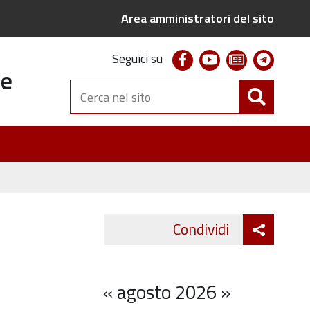
Area amministratori del sito
facebook
youtube
newsletter
telegr
Seguici su
te
Cerca
nel
sito
Attiva
Condividi
Twitter
Fa
condivi
«
agosto 2026
»