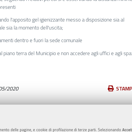
presenti
zando l'apposito gel igienizzante
messo a disposizione sia al
e sia la momento dell'uscita;
ramenti dentro e fuori la sede comunale
 al piano terra del Municipio e non accedere agli uffici e agli spa
Azioni
05/2020
STAM
sul
documento
Valuta questo sito
mento delle pagine, e cookie di profilazione di terze parti. Selezionando
Accet