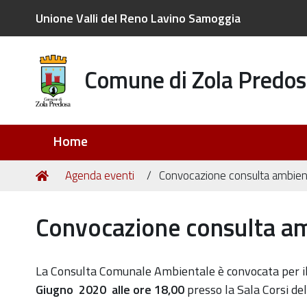
Unione Valli del Reno Lavino Samoggia
Comune di Zola Predos
Sezioni
Home
Tu
Home
Agenda eventi
Convocazione consulta ambienta
sei
qui:
Convocazione consulta am
https://old.comune.zolapredosa.bo.it/events/convoca
La Consulta Comunale Ambientale è convocata per i
consulta-
Giugno 2020
alle ore 18,00
presso la Sala Corsi de
ambientale-