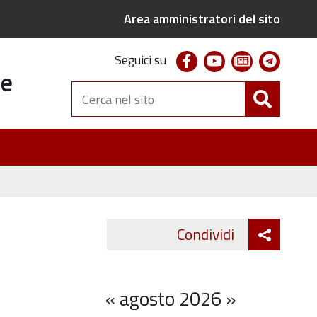
Area amministratori del sito
facebook
youtube
newsletter
telegr
Seguici su
te
Cerca
nel
sito
Attiva
Condividi
Twitter
Fa
condivi
«
agosto 2026
»