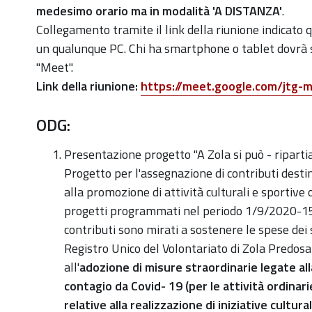
della-
medesimo orario ma in modalità 'A DISTANZA'
.
cultura-
Collegamento tramite il link della riunione indicato q
19-
un qualunque PC. Chi ha smartphone o tablet dovrà s
10
"Meet".
Link della riunione:
https://meet.google.com/jtg-
Convocazione
Consulta
ODG:
Comunale
della
Presentazione progetto "A Zola si può - ripart
Cultura
Progetto per l'assegnazione di contributi desti
19/10
alla promozione di attività culturali e sportive 
2020-
progetti programmati nel periodo 1/9/2020-1
10-
contributi sono mirati a sostenere le spese dei s
19T18:15:00+02:00
Registro Unico del Volontariato di Zola Predosa
all'
adozione di misure straordinarie legate all
2020-
contagio da Covid- 19 (per le attività ordinar
10-
relative alla realizzazione di iniziative cultura
19T20:00:00+02:00