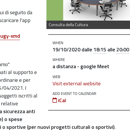
ui di seguito da
caricare l'app
Consulta della Cultura
mugy-xmd
WHEN
19/10/2020
dalle
18:15
alle
20:00
WHERE
iamo"
a distanza - google Meet
nati al supporto e
WEB
ordinarie e per
Visit external website
5/04/2021. I
ADD EVENT TO CALENDAR
oggetti iscritti al
iCal
 relative
a sicurezza anti
ie) o spese
li o sportive (per nuovi progetti culturali o sportivi)
.