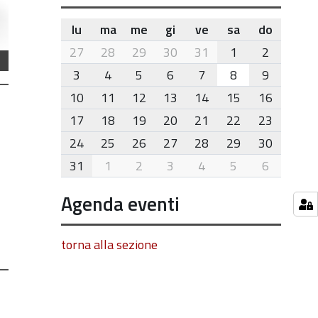
lu
ma
me
gi
ve
sa
do
month-
27
28
29
30
31
1
2
8
3
4
5
6
7
8
9
10
11
12
13
14
15
16
17
18
19
20
21
22
23
24
25
26
27
28
29
30
31
1
2
3
4
5
6
Agenda eventi
torna alla sezione