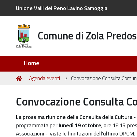
Unione Valli del Reno Lavino Samoggia
Comune di Zola Predos
Sezioni
Home
Tu
Home
Agenda eventi
Convocazione Consulta Comuna
sei
qui:
Convocazione Consulta Co
https://old.comune.zolapredosa.bo.it/events/convoca
La prossima riunione della Consulta della Cultura -
consulta-
programmata per
lunedì 19 ottobre
, ore 18.15 pre
comunale-
Associazioni - viste le limitazioni dell'ultimo DPCM,