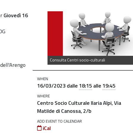
zione-
er
Giovedì
16
ODG
Consulta Centri socio-culturali
dell'Arengo
WHEN
16/03/2023
dalle
18:15
alle
19:45
WHERE
Centro Socio Culturale Ilaria Alpi, Via
Matilde di Canossa, 2/b
ADD EVENT TO CALENDAR
iCal