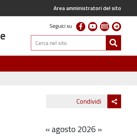
Area amministratori del sito
facebook
youtube
newsletter
telegr
Seguici su
te
Cerca
nel
sito
Attiva
Condividi
Twitter
Fa
condivi
«
agosto 2026
»