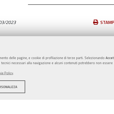
Azioni
03/2023
STAM
sul
documento
Valuta questo sito
mento delle pagine, e cookie di profilazione di terze parti. Selezionando
Accet
ie tecnici necessari alla navigazione e alcuni contenuti potrebbero non essere
ie Policy
.
RSONALIZZA