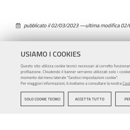
Socio
Culturali
per
pubblicato il
02/03/2023
—
ultima modifica
02/
il
16.03.2023
2023-
USIAMO I COOKIES
03-
16T18:15:00+01:00
Questo sito utilizza cookie tecnici necessari al corretto funziona
2023-
profilazione. Chiudendo il banner verranno utilizzati solo i cook
momento dal menu laterale "Gestisci impostazioni cookie".
03-
Per maggiori informazioni, ti invitiamo a consultare la nostra
Cook
16T19:45:00+01:00
Sito istituzionale Comune di Zola Predosa
Ore
SOLO COOKIE TECNICI
ACCETTA TUTTO
PE
18,15
c/o
Privacy policy
|
DPO
|
Accessibilità
centro
Alpi