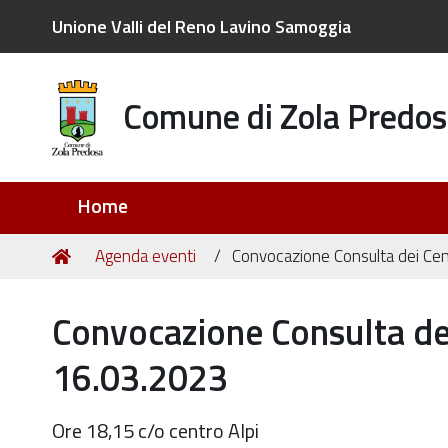
Unione Valli del Reno Lavino Samoggia
Comune di Zola Predos
Sezioni
Home
Tu
Home
Agenda eventi
Convocazione Consulta dei Centr
sei
qui:
Convocazione Consulta dei 
16.03.2023
Ore 18,15 c/o centro Alpi