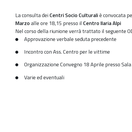
https://old.comune.zolapredosa.bo.it/events/convoca
La consulta dei
Centri Socio Culturali
è convocata p
consulta-
Marzo
alle ore 18,15 presso il
Centro Ilaria Alpi
dei-
Nel corso della riunione verrà trattato il seguente 
centri-
Approvazione verbale seduta precedente
socio-
Incontro con Ass. Centro per le vittime
culturali-
per-
Organizzazione Convegno 18 Aprile presso Sala 
il-
Varie ed eventuali
16-
03-
23
Convocazione
Consulta
dei
Centri