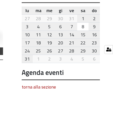
lu
ma
me
gi
ve
sa
do
month-
27
28
29
30
31
1
2
8
3
4
5
6
7
8
9
10
11
12
13
14
15
16
17
18
19
20
21
22
23
24
25
26
27
28
29
30
31
1
2
3
4
5
6
Agenda eventi
torna alla sezione